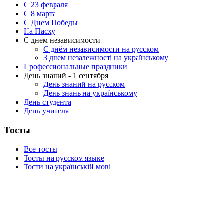
С 23 февраля
C 8 марта
С Днем Победы
На Пасху
С днем независимости
С днём независимости на русском
З днем незалежності на українському
Профессиональные праздники
День знаний - 1 сентября
День знаний на русском
День знань на українському
День студента
День учителя
Тосты
Все тосты
Тосты на русском языке
Тости на українській мові