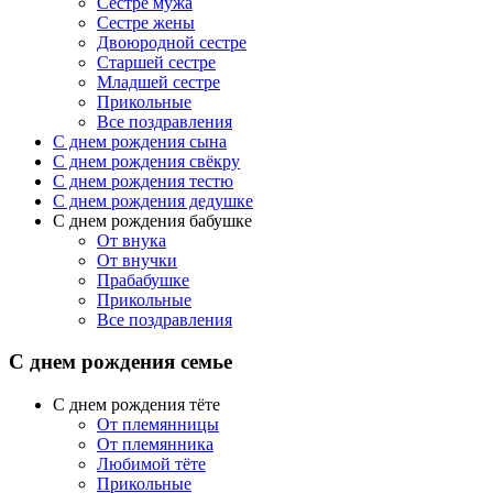
Сестре мужа
Сестре жены
Двоюродной сестре
Старшей сестре
Младшей сестре
Прикольные
Все поздравления
C днем рождения сына
C днем рождения свёкру
C днем рождения тестю
С днем рождения дедушке
С днем рождения бабушке
От внука
От внучки
Прабабушке
Прикольные
Все поздравления
С днем рождения семье
С днем рождения тёте
От племянницы
От племянника
Любимой тёте
Прикольные