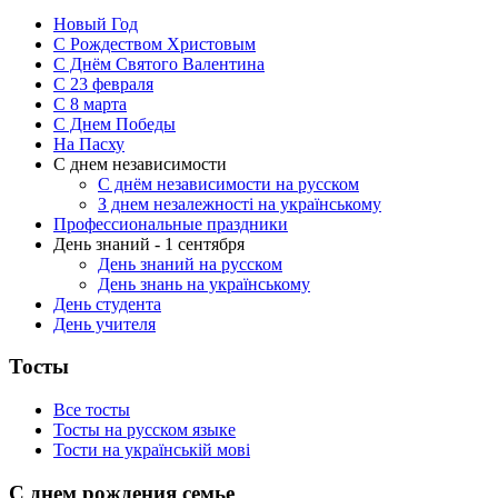
Новый Год
С Рождеством Христовым
С Днём Святого Валентина
С 23 февраля
C 8 марта
С Днем Победы
На Пасху
С днем независимости
С днём независимости на русском
З днем незалежності на українському
Профессиональные праздники
День знаний - 1 сентября
День знаний на русском
День знань на українському
День студента
День учителя
Тосты
Все тосты
Тосты на русском языке
Тости на українській мові
С днем рождения семье