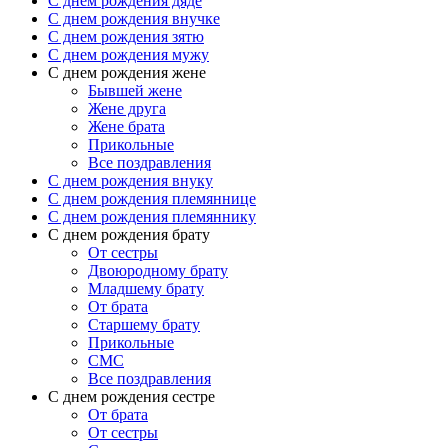
C днем рождения дяде
C днем рождения внучке
C днем рождения зятю
C днем рождения мужу
С днем рождения жене
Бывшей жене
Жене друга
Жене брата
Прикольные
Все поздравления
C днем рождения внуку
C днем рождения племяннице
C днем рождения племяннику
C днем рождения брату
От сестры
Двоюродному брату
Младшему брату
От брата
Старшему брату
Прикольные
СМС
Все поздравления
С днем рождения сестре
От брата
От сестры