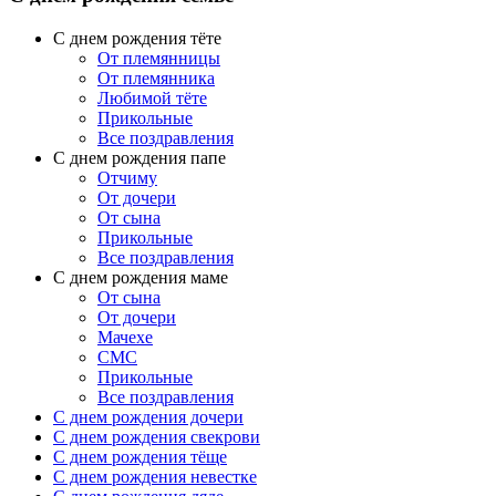
С днем рождения тёте
От племянницы
От племянника
Любимой тёте
Прикольные
Все поздравления
C днем рождения папе
Отчиму
От дочери
От сына
Прикольные
Все поздравления
С днем рождения маме
От сына
От дочери
Мачехе
СМС
Прикольные
Все поздравления
C днем рождения дочери
C днем рождения свекрови
C днем рождения тёще
C днем рождения невестке