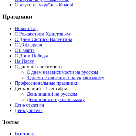
Статуси на українській мові
Праздники
Новый Год
С Рождеством Христовым
С Днём Святого Валентина
С 23 февраля
C 8 марта
С Днем Победы
На Пасху
С днем независимости
С днём независимости на русском
З днем незалежності на українському
Профессиональные праздники
День знаний - 1 сентября
День знаний на русском
День знань на українському
День студента
День учителя
Тосты
Все тосты