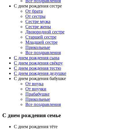
Все поздравления
С днем рождения сестре
От брата
От сестры
Сестре мужа
Сестре жены
Двоюродной сестре
Старшей сестре
Младшей сестре
Прикольные
Все поздравления
C днем рождения сына
C днем рождения свёкру
C днем рождения тестю
С днем рождения дедушке
С днем рождения бабушке
От внука
От внучки
Прабабушке
Прикольные
Все поздравления
С днем рождения семье
С днем рождения тёте