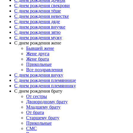
C днем рождения дочери
C днем рождения свекрови
C днем рождения тёще
C днем рождения невестке
C днем рождения дяде
C днем рождения внучке
C днем рождения зятю
C днем рождения мужу
С днем рождения жене
Бывшей жене
Жене друга
Жене брата
Прикольные
Все поздравления
C днем рождения внуку
C днем рождения племяннице
C днем рождения племяннику
C днем рождения брату
От сестры
Двоюродному брату
Младшему брату
От брата
Старшему брату
Прикольные
СМС