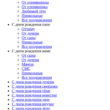
От племянницы
От племянника
Любимой тёте
Прикольные
Все поздравления
C днем рождения папе
Отчиму
От дочери
От сына
Прикольные
Все поздравления
С днем рождения маме
От сына
От дочери
Мачехе
СМС
Прикольные
Все поздравления
C днем рождения дочери
C днем рождения свекрови
C днем рождения тёще
C днем рождения невестке
C днем рождения дяде
C днем рождения внучке
C днем рождения зятю