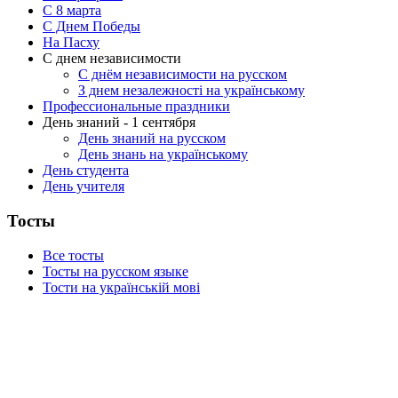
C 8 марта
С Днем Победы
На Пасху
С днем независимости
С днём независимости на русском
З днем незалежності на українському
Профессиональные праздники
День знаний - 1 сентября
День знаний на русском
День знань на українському
День студента
День учителя
Тосты
Все тосты
Тосты на русском языке
Тости на українській мові