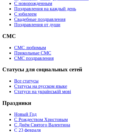
C новорожденным
Поздравления на каждый день
С юбилеем
Свадебные поздравления
Поздравления от души
СМС
СМС любимым
Прикольные СМС
СМС поздравления
Статусы для социальных сетей
Все статусы
Статусы на русском языке
Статуси на українській мові
Праздники
Новый Год
С Рождеством Христовым
С Днём Святого Валентина
С 23 февраля