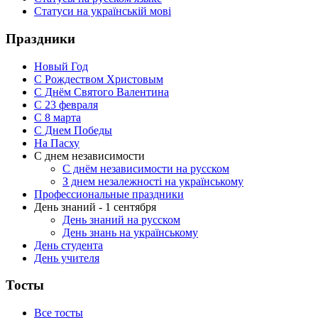
Статуси на українській мові
Праздники
Новый Год
С Рождеством Христовым
С Днём Святого Валентина
С 23 февраля
C 8 марта
С Днем Победы
На Пасху
С днем независимости
С днём независимости на русском
З днем незалежності на українському
Профессиональные праздники
День знаний - 1 сентября
День знаний на русском
День знань на українському
День студента
День учителя
Тосты
Все тосты