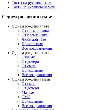
Тосты на русском языке
Тости на українській мові
С днем рождения семье
С днем рождения тёте
От племянницы
От племянника
Любимой тёте
Прикольные
Все поздравления
C днем рождения папе
Отчиму
От дочери
От сына
Прикольные
Все поздравления
С днем рождения маме
От сына
От дочери
Мачехе
СМС
Прикольные
Все поздравления