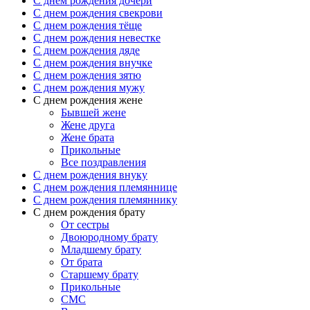
C днем рождения дочери
C днем рождения свекрови
C днем рождения тёще
C днем рождения невестке
C днем рождения дяде
C днем рождения внучке
C днем рождения зятю
C днем рождения мужу
С днем рождения жене
Бывшей жене
Жене друга
Жене брата
Прикольные
Все поздравления
C днем рождения внуку
C днем рождения племяннице
C днем рождения племяннику
C днем рождения брату
От сестры
Двоюродному брату
Младшему брату
От брата
Старшему брату
Прикольные
СМС