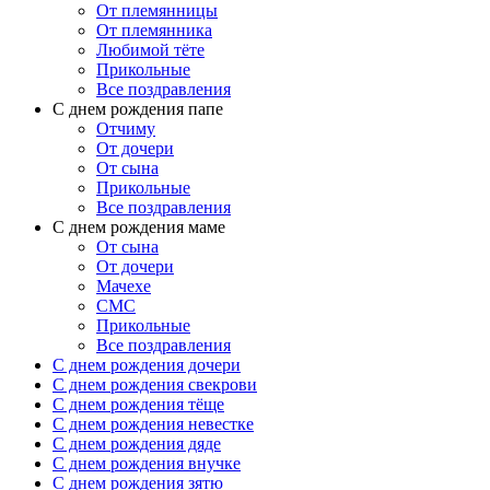
От племянницы
От племянника
Любимой тёте
Прикольные
Все поздравления
C днем рождения папе
Отчиму
От дочери
От сына
Прикольные
Все поздравления
С днем рождения маме
От сына
От дочери
Мачехе
СМС
Прикольные
Все поздравления
C днем рождения дочери
C днем рождения свекрови
C днем рождения тёще
C днем рождения невестке
C днем рождения дяде
C днем рождения внучке
C днем рождения зятю