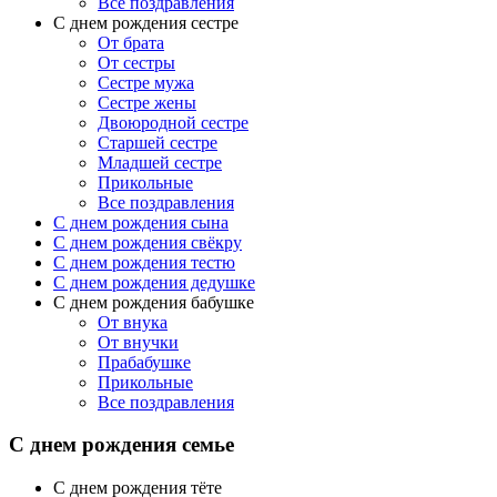
Все поздравления
С днем рождения сестре
От брата
От сестры
Сестре мужа
Сестре жены
Двоюродной сестре
Старшей сестре
Младшей сестре
Прикольные
Все поздравления
C днем рождения сына
C днем рождения свёкру
C днем рождения тестю
С днем рождения дедушке
С днем рождения бабушке
От внука
От внучки
Прабабушке
Прикольные
Все поздравления
С днем рождения семье
С днем рождения тёте