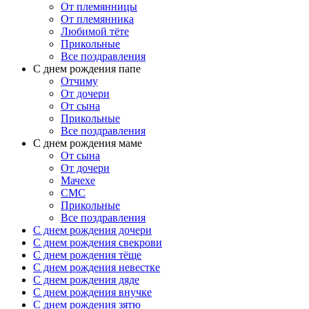
От племянницы
От племянника
Любимой тёте
Прикольные
Все поздравления
C днем рождения папе
Отчиму
От дочери
От сына
Прикольные
Все поздравления
С днем рождения маме
От сына
От дочери
Мачехе
СМС
Прикольные
Все поздравления
C днем рождения дочери
C днем рождения свекрови
C днем рождения тёще
C днем рождения невестке
C днем рождения дяде
C днем рождения внучке
C днем рождения зятю