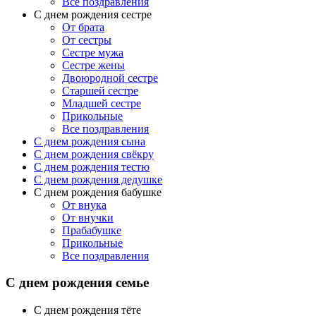
Все поздравления
С днем рождения сестре
От брата
От сестры
Сестре мужа
Сестре жены
Двоюродной сестре
Старшей сестре
Младшей сестре
Прикольные
Все поздравления
C днем рождения сына
C днем рождения свёкру
C днем рождения тестю
С днем рождения дедушке
С днем рождения бабушке
От внука
От внучки
Прабабушке
Прикольные
Все поздравления
С днем рождения семье
С днем рождения тёте