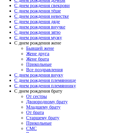
C днем рождения дочери
C днем рождения свекрови
C днем рождения тёще
C днем рождения невестке
C днем рождения дяде
C днем рождения внучке
C днем рождения зятю
C днем рождения мужу
С днем рождения жене
Бывшей жене
Жене друга
Жене брата
Прикольные
Все поздравления
C днем рождения внуку
C днем рождения племяннице
C днем рождения племяннику
C днем рождения брату
От сестры
Двоюродному брату
Младшему брату
От брата
Старшему брату
Прикольные
СМС