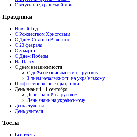
Статуси на українській мові
Праздники
Новый Год
С Рождеством Христовым
С Днём Святого Валентина
С 23 февраля
C 8 марта
С Днем Победы
На Пасху
С днем независимости
С днём независимости на русском
З днем незалежності на українському
Профессиональные праздники
День знаний - 1 сентября
День знаний на русском
День знань на українському
День студента
День учителя
Тосты
Все тосты