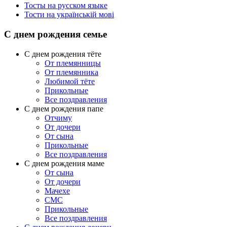
Тосты на русском языке
Тости на українській мові
С днем рождения семье
С днем рождения тёте
От племянницы
От племянника
Любимой тёте
Прикольные
Все поздравления
C днем рождения папе
Отчиму
От дочери
От сына
Прикольные
Все поздравления
С днем рождения маме
От сына
От дочери
Мачехе
СМС
Прикольные
Все поздравления