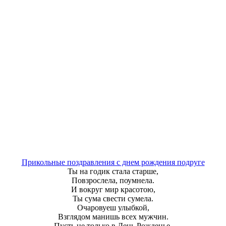
Прикольные поздравления с днем рождения подруге
Ты на годик стала старше,
Повзрослела, поумнела.
И вокруг мир красотою,
Ты сума свести сумела.
Очаровуеш улыбкой,
Взглядом манишь всех мужчин.
Пусть не только в День Рожденье,