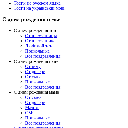
Тосты на русском языке
Тости на українській мові
С днем рождения семье
С днем рождения тёте
От племянницы
От племянника
Любимой тёте
Прикольные
Все поздравления
C днем рождения папе
Отчиму
От дочери
От сына
Прикольные
Все поздравления
С днем рождения маме
От сына
От дочери
Мачехе
СМС
Прикольные
Все поздравления