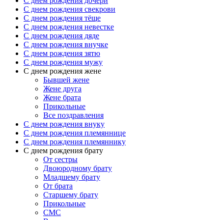
C днем рождения дочери
C днем рождения свекрови
C днем рождения тёще
C днем рождения невестке
C днем рождения дяде
C днем рождения внучке
C днем рождения зятю
C днем рождения мужу
С днем рождения жене
Бывшей жене
Жене друга
Жене брата
Прикольные
Все поздравления
C днем рождения внуку
C днем рождения племяннице
C днем рождения племяннику
C днем рождения брату
От сестры
Двоюродному брату
Младшему брату
От брата
Старшему брату
Прикольные
СМС