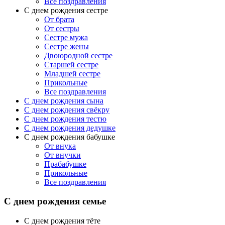
Все поздравления
С днем рождения сестре
От брата
От сестры
Сестре мужа
Сестре жены
Двоюродной сестре
Старшей сестре
Младшей сестре
Прикольные
Все поздравления
C днем рождения сына
C днем рождения свёкру
C днем рождения тестю
С днем рождения дедушке
С днем рождения бабушке
От внука
От внучки
Прабабушке
Прикольные
Все поздравления
С днем рождения семье
С днем рождения тёте