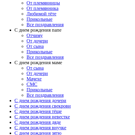
От племянницы
От племянника
Любимой тёте
Прикольные
Все поздравления
C днем рождения папе
Отчиму
От дочери
От сына
Прикольные
Все поздравления
С днем рождения маме
От сына
От дочери
Мачехе
СМС
Прикольные
Все поздравления
C днем рождения дочери
C днем рождения свекрови
C днем рождения тёще
C днем рождения невестке
C днем рождения дяде
C днем рождения внучке
C днем рождения зятю