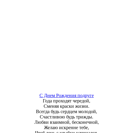
С Днем Рождения подруге
Года проходят чередой,
Сменяя краски жизни.
Всегда будь сердцем молодой,
Счастливою будь трижды.
Любви взаимной, бесконечной,
Желаю искренне тебе,
Чтоб день с улыбки начинался,