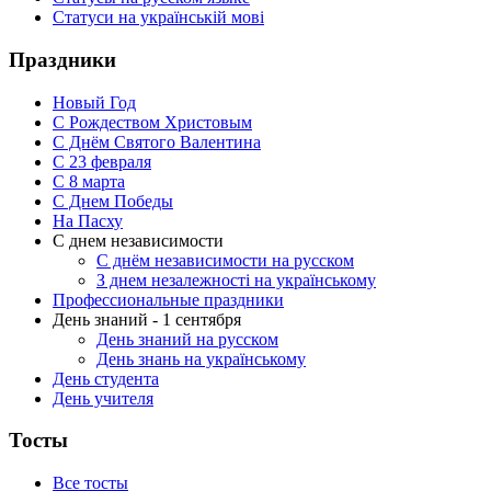
Статуси на українській мові
Праздники
Новый Год
С Рождеством Христовым
С Днём Святого Валентина
С 23 февраля
C 8 марта
С Днем Победы
На Пасху
С днем независимости
С днём независимости на русском
З днем незалежності на українському
Профессиональные праздники
День знаний - 1 сентября
День знаний на русском
День знань на українському
День студента
День учителя
Тосты
Все тосты