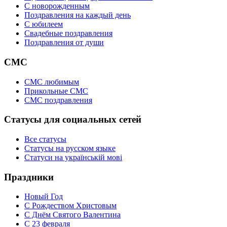
C новорожденным
Поздравления на каждый день
С юбилеем
Свадебные поздравления
Поздравления от души
СМС
СМС любимым
Прикольные СМС
СМС поздравления
Статусы для социальных сетей
Все статусы
Статусы на русском языке
Статуси на українській мові
Праздники
Новый Год
С Рождеством Христовым
С Днём Святого Валентина
С 23 февраля