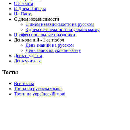
C 8 марта
С Днем Победы
На Пасху
С днем независимости
С днём независимости на русском
З днем незалежності на українському
Профессиональные праздники
День знаний - 1 сентября
День знаний на русском
День знань на українському
День студента
День учителя
Тосты
Все тосты
Тосты на русском языке
Тости на українській мові