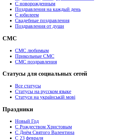
C новорожденным
Поздравления на каждый день
С юбилеем
Свадебные поздравления
Поздравления от души
СМС
СМС любимым
Прикольные СМС
СМС поздравления
Статусы для социальных сетей
Все статусы
Статусы на русском языке
Статуси на українській мові
Праздники
Новый Год
С Рождеством Христовым
С Днём Святого Валентина
С 23 февраля