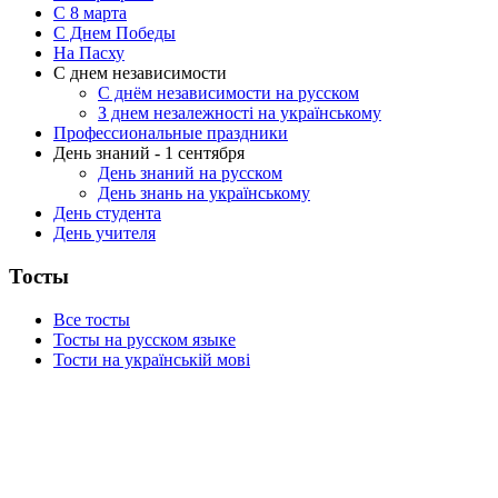
C 8 марта
С Днем Победы
На Пасху
С днем независимости
С днём независимости на русском
З днем незалежності на українському
Профессиональные праздники
День знаний - 1 сентября
День знаний на русском
День знань на українському
День студента
День учителя
Тосты
Все тосты
Тосты на русском языке
Тости на українській мові