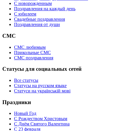
C новорожденным
Поздравления на каждый день
С юбилеем
Свадебные поздравления
Поздравления от души
СМС
СМС любимым
Прикольные СМС
СМС поздравления
Статусы для социальных сетей
Все статусы
Статусы на русском языке
Статуси на українській мові
Праздники
Новый Год
С Рождеством Христовым
С Днём Святого Валентина
С 23 февраля