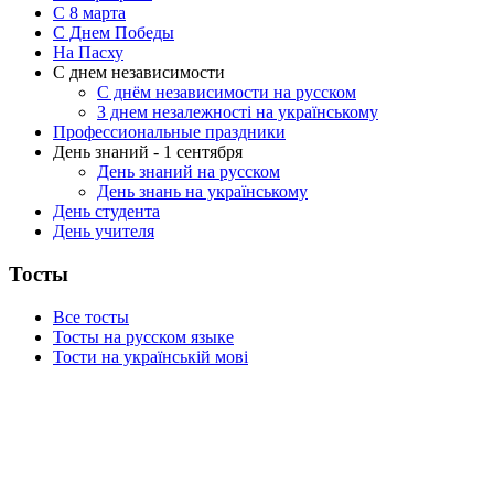
C 8 марта
С Днем Победы
На Пасху
С днем независимости
С днём независимости на русском
З днем незалежності на українському
Профессиональные праздники
День знаний - 1 сентября
День знаний на русском
День знань на українському
День студента
День учителя
Тосты
Все тосты
Тосты на русском языке
Тости на українській мові