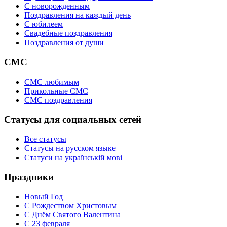
C новорожденным
Поздравления на каждый день
С юбилеем
Свадебные поздравления
Поздравления от души
СМС
СМС любимым
Прикольные СМС
СМС поздравления
Статусы для социальных сетей
Все статусы
Статусы на русском языке
Статуси на українській мові
Праздники
Новый Год
С Рождеством Христовым
С Днём Святого Валентина
С 23 февраля