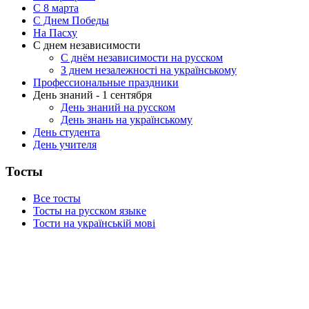
C 8 марта
С Днем Победы
На Пасху
С днем независимости
С днём независимости на русском
З днем незалежності на українському
Профессиональные праздники
День знаний - 1 сентября
День знаний на русском
День знань на українському
День студента
День учителя
Тосты
Все тосты
Тосты на русском языке
Тости на українській мові