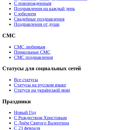
C новорожденным
Поздравления на каждый день
С юбилеем
Свадебные поздравления
Поздравления от души
СМС
СМС любимым
Прикольные СМС
СМС поздравления
Статусы для социальных сетей
Все статусы
Статусы на русском языке
Статуси на українській мові
Праздники
Новый Год
С Рождеством Христовым
С Днём Святого Валентина
С 23 февраля