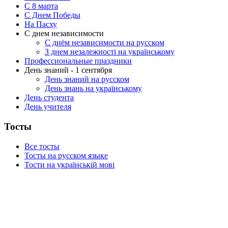
C 8 марта
С Днем Победы
На Пасху
С днем независимости
С днём независимости на русском
З днем незалежності на українському
Профессиональные праздники
День знаний - 1 сентября
День знаний на русском
День знань на українському
День студента
День учителя
Тосты
Все тосты
Тосты на русском языке
Тости на українській мові