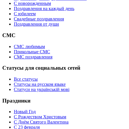
C новорожденным
Поздравления на каждый день
С юбилеем
Свадебные поздравления
Поздравления от души
СМС
СМС любимым
Прикольные СМС
СМС поздравления
Статусы для социальных сетей
Все статусы
Статусы на русском языке
Статуси на українській мові
Праздники
Новый Год
С Рождеством Христовым
С Днём Святого Валентина
С 23 февраля