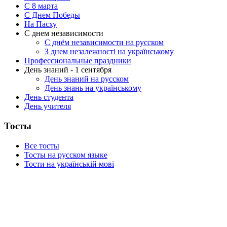
C 8 марта
С Днем Победы
На Пасху
С днем независимости
С днём независимости на русском
З днем незалежності на українському
Профессиональные праздники
День знаний - 1 сентября
День знаний на русском
День знань на українському
День студента
День учителя
Тосты
Все тосты
Тосты на русском языке
Тости на українській мові