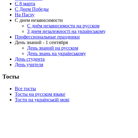
C 8 марта
С Днем Победы
На Пасху
С днем независимости
С днём независимости на русском
З днем незалежності на українському
Профессиональные праздники
День знаний - 1 сентября
День знаний на русском
День знань на українському
День студента
День учителя
Тосты
Все тосты
Тосты на русском языке
Тости на українській мові