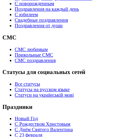
C новорожденным
Поздравления на каждый день
С юбилеем
Свадебные поздравления
Поздравления от души
СМС
СМС любимым
Прикольные СМС
СМС поздравления
Статусы для социальных сетей
Все статусы
Статусы на русском языке
Статуси на українській мові
Праздники
Новый Год
С Рождеством Христовым
С Днём Святого Валентина
С 23 февраля