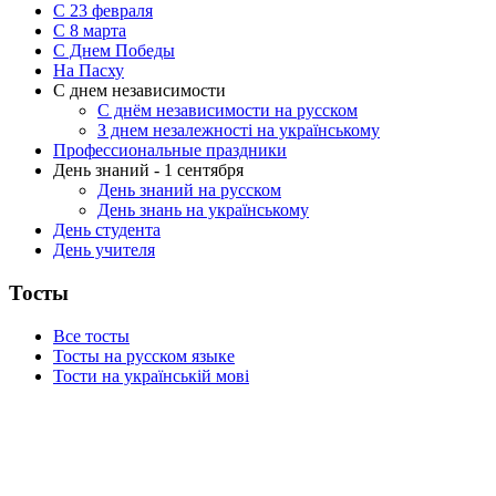
С 23 февраля
C 8 марта
С Днем Победы
На Пасху
С днем независимости
С днём независимости на русском
З днем незалежності на українському
Профессиональные праздники
День знаний - 1 сентября
День знаний на русском
День знань на українському
День студента
День учителя
Тосты
Все тосты
Тосты на русском языке
Тости на українській мові