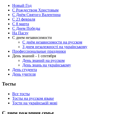
Новый Год
С Рождеством Христовым
С Днём Святого Валентина
С 23 февраля
C 8 марта
С Днем Победы
На Пасху
С днем независимости
С днём независимости на русском
З днем незалежності на українському
Профессиональные праздники
День знаний - 1 сентября
День знаний на русском
День знань на українському
День студента
День учителя
Тосты
Все тосты
Тосты на русском языке
Тости на українській мові
С днем рождения семье