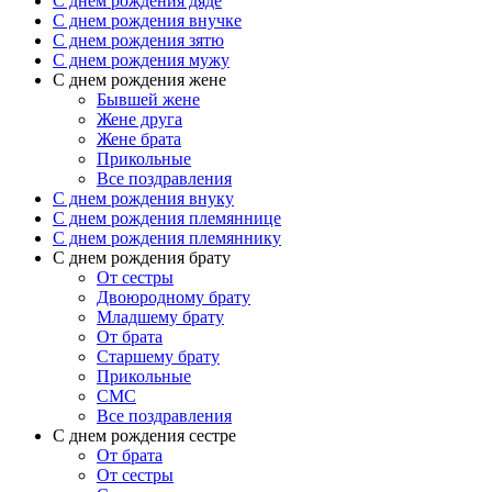
C днем рождения дяде
C днем рождения внучке
C днем рождения зятю
C днем рождения мужу
С днем рождения жене
Бывшей жене
Жене друга
Жене брата
Прикольные
Все поздравления
C днем рождения внуку
C днем рождения племяннице
C днем рождения племяннику
C днем рождения брату
От сестры
Двоюродному брату
Младшему брату
От брата
Старшему брату
Прикольные
СМС
Все поздравления
С днем рождения сестре
От брата
От сестры