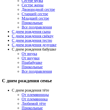
Сестре мужа
Сестре жены
Двоюродной сестре
Старшей сестре
Младшей сестре
Прикольные
Все поздравления
C днем рождения сына
C днем рождения свёкру
C днем рождения тестю
С днем рождения дедушке
С днем рождения бабушке
От внука
От внучки
Прабабушке
Прикольные
Все поздравления
С днем рождения семье
С днем рождения тёте
От племянницы
От племянника
Любимой тёте
Прикольные