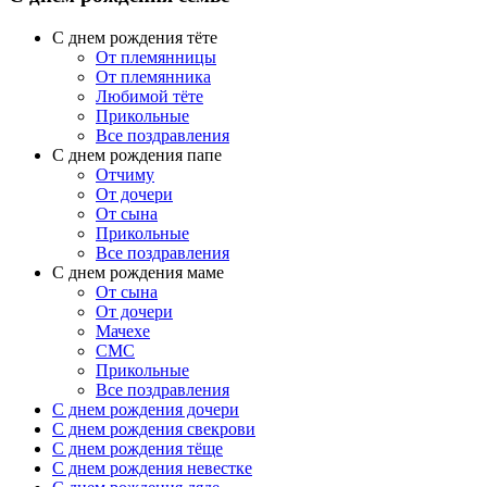
С днем рождения тёте
От племянницы
От племянника
Любимой тёте
Прикольные
Все поздравления
C днем рождения папе
Отчиму
От дочери
От сына
Прикольные
Все поздравления
С днем рождения маме
От сына
От дочери
Мачехе
СМС
Прикольные
Все поздравления
C днем рождения дочери
C днем рождения свекрови
C днем рождения тёще
C днем рождения невестке