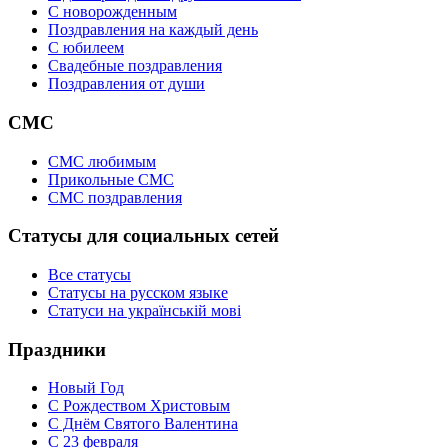
C новорожденным
Поздравления на каждый день
С юбилеем
Свадебные поздравления
Поздравления от души
СМС
СМС любимым
Прикольные СМС
СМС поздравления
Статусы для социальных сетей
Все статусы
Статусы на русском языке
Статуси на українській мові
Праздники
Новый Год
С Рождеством Христовым
С Днём Святого Валентина
С 23 февраля