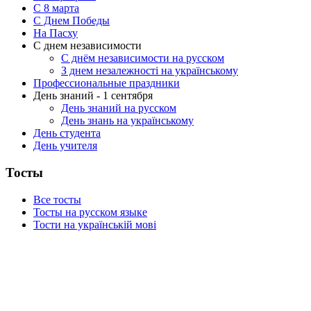
C 8 марта
С Днем Победы
На Пасху
С днем независимости
С днём независимости на русском
З днем незалежності на українському
Профессиональные праздники
День знаний - 1 сентября
День знаний на русском
День знань на українському
День студента
День учителя
Тосты
Все тосты
Тосты на русском языке
Тости на українській мові