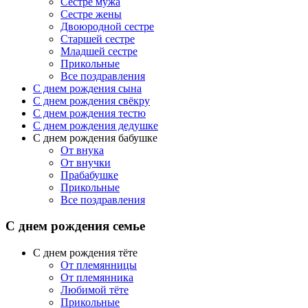
Сестре мужа
Сестре жены
Двоюродной сестре
Старшей сестре
Младшей сестре
Прикольные
Все поздравления
C днем рождения сына
C днем рождения свёкру
C днем рождения тестю
С днем рождения дедушке
С днем рождения бабушке
От внука
От внучки
Прабабушке
Прикольные
Все поздравления
С днем рождения семье
С днем рождения тёте
От племянницы
От племянника
Любимой тёте
Прикольные