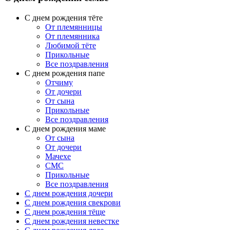
С днем рождения тёте
От племянницы
От племянника
Любимой тёте
Прикольные
Все поздравления
C днем рождения папе
Отчиму
От дочери
От сына
Прикольные
Все поздравления
С днем рождения маме
От сына
От дочери
Мачехе
СМС
Прикольные
Все поздравления
C днем рождения дочери
C днем рождения свекрови
C днем рождения тёще
C днем рождения невестке