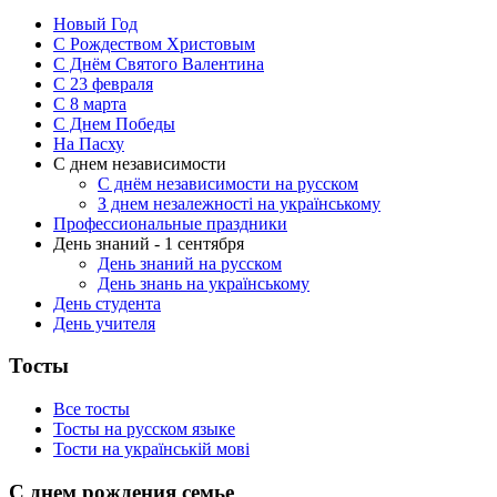
Новый Год
С Рождеством Христовым
С Днём Святого Валентина
С 23 февраля
C 8 марта
С Днем Победы
На Пасху
С днем независимости
С днём независимости на русском
З днем незалежності на українському
Профессиональные праздники
День знаний - 1 сентября
День знаний на русском
День знань на українському
День студента
День учителя
Тосты
Все тосты
Тосты на русском языке
Тости на українській мові
С днем рождения семье