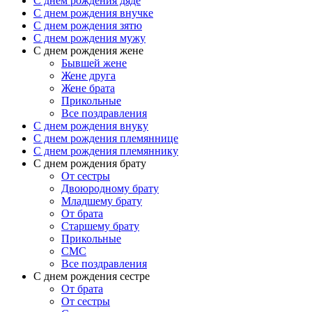
C днем рождения дяде
C днем рождения внучке
C днем рождения зятю
C днем рождения мужу
С днем рождения жене
Бывшей жене
Жене друга
Жене брата
Прикольные
Все поздравления
C днем рождения внуку
C днем рождения племяннице
C днем рождения племяннику
C днем рождения брату
От сестры
Двоюродному брату
Младшему брату
От брата
Старшему брату
Прикольные
СМС
Все поздравления
С днем рождения сестре
От брата
От сестры