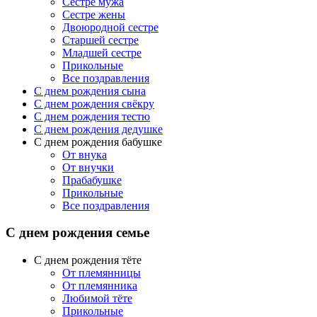
Сестре мужа
Сестре жены
Двоюродной сестре
Старшей сестре
Младшей сестре
Прикольные
Все поздравления
C днем рождения сына
C днем рождения свёкру
C днем рождения тестю
С днем рождения дедушке
С днем рождения бабушке
От внука
От внучки
Прабабушке
Прикольные
Все поздравления
С днем рождения семье
С днем рождения тёте
От племянницы
От племянника
Любимой тёте
Прикольные