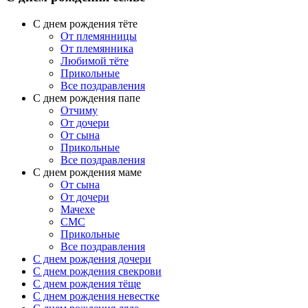
С днем рождения тёте
От племянницы
От племянника
Любимой тёте
Прикольные
Все поздравления
C днем рождения папе
Отчиму
От дочери
От сына
Прикольные
Все поздравления
С днем рождения маме
От сына
От дочери
Мачехе
СМС
Прикольные
Все поздравления
C днем рождения дочери
C днем рождения свекрови
C днем рождения тёще
C днем рождения невестке