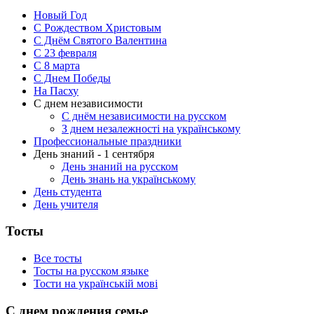
Новый Год
С Рождеством Христовым
С Днём Святого Валентина
С 23 февраля
C 8 марта
С Днем Победы
На Пасху
С днем независимости
С днём независимости на русском
З днем незалежності на українському
Профессиональные праздники
День знаний - 1 сентября
День знаний на русском
День знань на українському
День студента
День учителя
Тосты
Все тосты
Тосты на русском языке
Тости на українській мові
С днем рождения семье