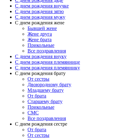
C днем рождения дяде
C днем рождения внучке
C днем рождения зятю
C днем рождения мужу
С днем рождения жене
Бывшей жене
Жене друга
Жене брата
Прикольные
Все поздравления
C днем рождения внуку
C днем рождения племяннице
C днем рождения племяннику
C днем рождения брату
От сестры
Двоюродному брату
Младшему брату
От брата
Старшему брату
Прикольные
СМС
Все поздравления
С днем рождения сестре
От брата
От сестры