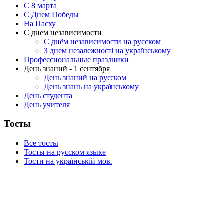
C 8 марта
С Днем Победы
На Пасху
С днем независимости
С днём независимости на русском
З днем незалежності на українському
Профессиональные праздники
День знаний - 1 сентября
День знаний на русском
День знань на українському
День студента
День учителя
Тосты
Все тосты
Тосты на русском языке
Тости на українській мові