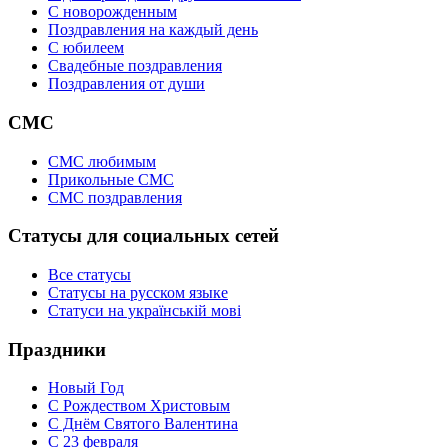
C новорожденным
Поздравления на каждый день
С юбилеем
Свадебные поздравления
Поздравления от души
СМС
СМС любимым
Прикольные СМС
СМС поздравления
Статусы для социальных сетей
Все статусы
Статусы на русском языке
Статуси на українській мові
Праздники
Новый Год
С Рождеством Христовым
С Днём Святого Валентина
С 23 февраля