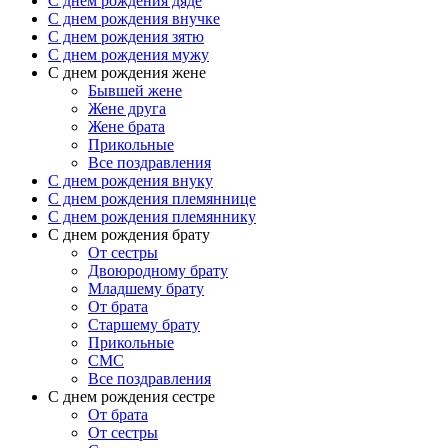
C днем рождения дяде
C днем рождения внучке
C днем рождения зятю
C днем рождения мужу
С днем рождения жене
Бывшей жене
Жене друга
Жене брата
Прикольные
Все поздравления
C днем рождения внуку
C днем рождения племяннице
C днем рождения племяннику
C днем рождения брату
От сестры
Двоюродному брату
Младшему брату
От брата
Старшему брату
Прикольные
СМС
Все поздравления
С днем рождения сестре
От брата
От сестры