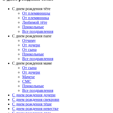
С днем рождения тёте
От племянницы
От племянника
Любимой тёте
Прикольные
Все поздравления
C днем рождения папе
Отчиму
От дочери
От сына
Прикольные
Все поздравления
С днем рождения маме
От сына
От дочери
Мачехе
СМС
Прикольные
Все поздравления
C днем рождения дочери
C днем рождения свекрови
C днем рождения тёще
C днем рождения невестке