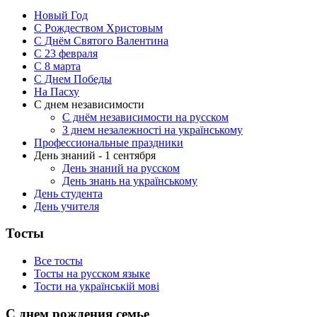
Новый Год
С Рождеством Христовым
С Днём Святого Валентина
С 23 февраля
C 8 марта
С Днем Победы
На Пасху
С днем независимости
С днём независимости на русском
З днем незалежності на українському
Профессиональные праздники
День знаний - 1 сентября
День знаний на русском
День знань на українському
День студента
День учителя
Тосты
Все тосты
Тосты на русском языке
Тости на українській мові
С днем рождения семье