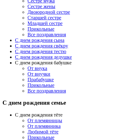
Сестре мужа
Сестре жены
Двоюродной сестре
Старшей сестре
Младшей сестре
Прикольные
Все поздравления
C днем рождения сына
C днем рождения свёкру
C днем рождения тестю
С днем рождения дедушке
С днем рождения бабушке
От внука
От внучки
Прабабушке
Прикольные
Все поздравления
С днем рождения семье
С днем рождения тёте
От племянницы
От племянника
Любимой тёте
Прикольные