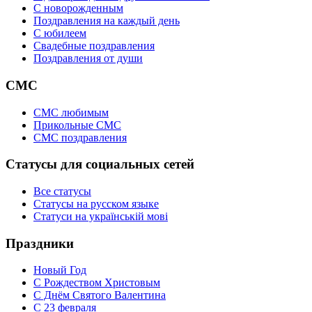
C новорожденным
Поздравления на каждый день
С юбилеем
Свадебные поздравления
Поздравления от души
СМС
СМС любимым
Прикольные СМС
СМС поздравления
Статусы для социальных сетей
Все статусы
Статусы на русском языке
Статуси на українській мові
Праздники
Новый Год
С Рождеством Христовым
С Днём Святого Валентина
С 23 февраля