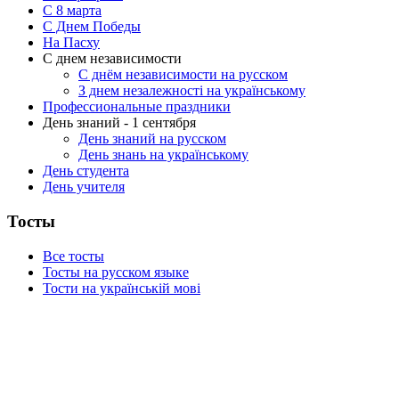
C 8 марта
С Днем Победы
На Пасху
С днем независимости
С днём независимости на русском
З днем незалежності на українському
Профессиональные праздники
День знаний - 1 сентября
День знаний на русском
День знань на українському
День студента
День учителя
Тосты
Все тосты
Тосты на русском языке
Тости на українській мові