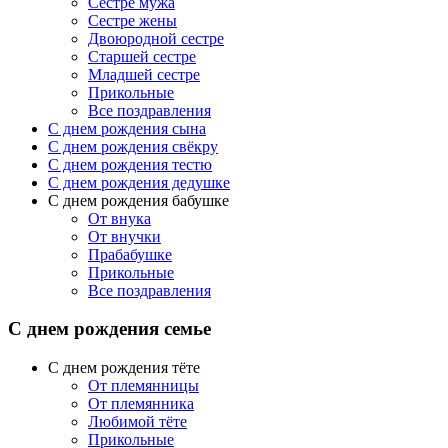
Сестре мужа
Сестре жены
Двоюродной сестре
Старшей сестре
Младшей сестре
Прикольные
Все поздравления
C днем рождения сына
C днем рождения свёкру
C днем рождения тестю
С днем рождения дедушке
С днем рождения бабушке
От внука
От внучки
Прабабушке
Прикольные
Все поздравления
С днем рождения семье
С днем рождения тёте
От племянницы
От племянника
Любимой тёте
Прикольные