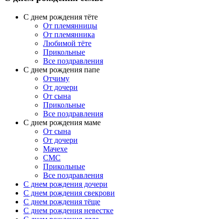
С днем рождения тёте
От племянницы
От племянника
Любимой тёте
Прикольные
Все поздравления
C днем рождения папе
Отчиму
От дочери
От сына
Прикольные
Все поздравления
С днем рождения маме
От сына
От дочери
Мачехе
СМС
Прикольные
Все поздравления
C днем рождения дочери
C днем рождения свекрови
C днем рождения тёще
C днем рождения невестке