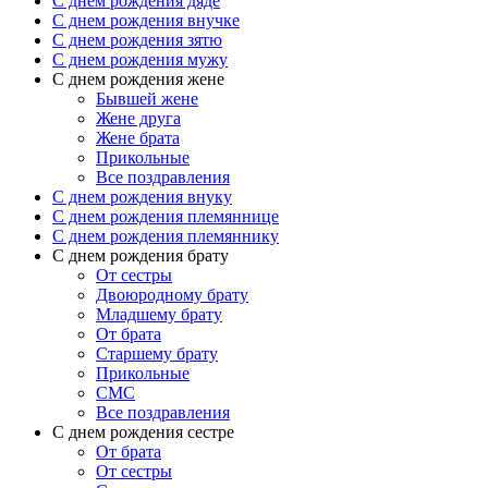
C днем рождения дяде
C днем рождения внучке
C днем рождения зятю
C днем рождения мужу
С днем рождения жене
Бывшей жене
Жене друга
Жене брата
Прикольные
Все поздравления
C днем рождения внуку
C днем рождения племяннице
C днем рождения племяннику
C днем рождения брату
От сестры
Двоюродному брату
Младшему брату
От брата
Старшему брату
Прикольные
СМС
Все поздравления
С днем рождения сестре
От брата
От сестры