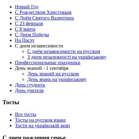
Новый Год
С Рождеством Христовым
С Днём Святого Валентина
С 23 февраля
C 8 марта
С Днем Победы
На Пасху
С днем независимости
С днём независимости на русском
З днем незалежності на українському
Профессиональные праздники
День знаний - 1 сентября
День знаний на русском
День знань на українському
День студента
День учителя
Тосты
Все тосты
Тосты на русском языке
Тости на українській мові
С днем рождения семье