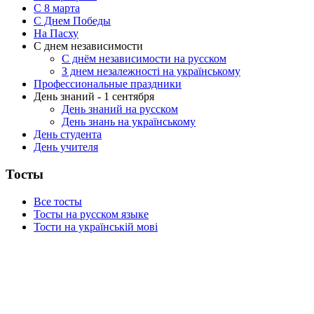
C 8 марта
С Днем Победы
На Пасху
С днем независимости
С днём независимости на русском
З днем незалежності на українському
Профессиональные праздники
День знаний - 1 сентября
День знаний на русском
День знань на українському
День студента
День учителя
Тосты
Все тосты
Тосты на русском языке
Тости на українській мові