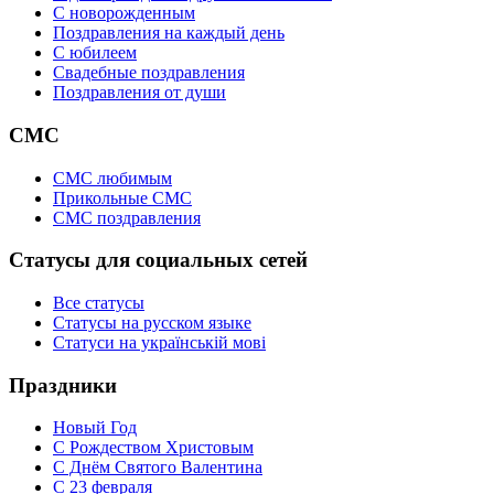
C новорожденным
Поздравления на каждый день
С юбилеем
Свадебные поздравления
Поздравления от души
СМС
СМС любимым
Прикольные СМС
СМС поздравления
Статусы для социальных сетей
Все статусы
Статусы на русском языке
Статуси на українській мові
Праздники
Новый Год
С Рождеством Христовым
С Днём Святого Валентина
С 23 февраля