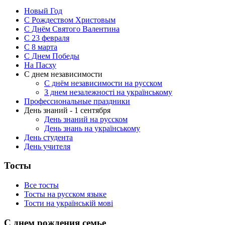
Новый Год
С Рождеством Христовым
С Днём Святого Валентина
С 23 февраля
C 8 марта
С Днем Победы
На Пасху
С днем независимости
С днём независимости на русском
З днем незалежності на українському
Профессиональные праздники
День знаний - 1 сентября
День знаний на русском
День знань на українському
День студента
День учителя
Тосты
Все тосты
Тосты на русском языке
Тости на українській мові
С днем рождения семье