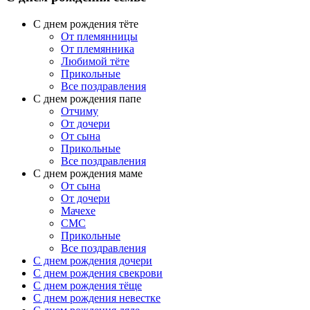
С днем рождения тёте
От племянницы
От племянника
Любимой тёте
Прикольные
Все поздравления
C днем рождения папе
Отчиму
От дочери
От сына
Прикольные
Все поздравления
С днем рождения маме
От сына
От дочери
Мачехе
СМС
Прикольные
Все поздравления
C днем рождения дочери
C днем рождения свекрови
C днем рождения тёще
C днем рождения невестке