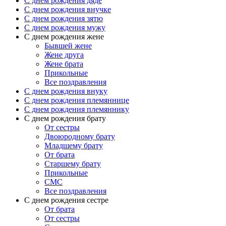
C днем рождения дяде
C днем рождения внучке
C днем рождения зятю
C днем рождения мужу
С днем рождения жене
Бывшей жене
Жене друга
Жене брата
Прикольные
Все поздравления
C днем рождения внуку
C днем рождения племяннице
C днем рождения племяннику
C днем рождения брату
От сестры
Двоюродному брату
Младшему брату
От брата
Старшему брату
Прикольные
СМС
Все поздравления
С днем рождения сестре
От брата
От сестры