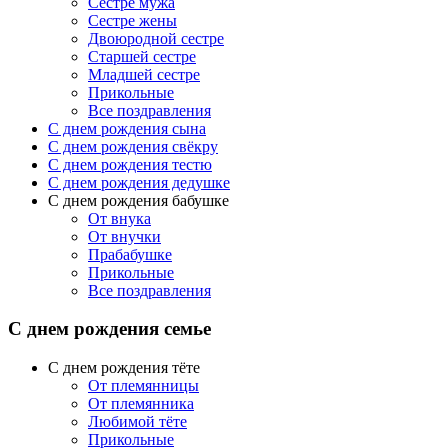
Сестре мужа
Сестре жены
Двоюродной сестре
Старшей сестре
Младшей сестре
Прикольные
Все поздравления
C днем рождения сына
C днем рождения свёкру
C днем рождения тестю
С днем рождения дедушке
С днем рождения бабушке
От внука
От внучки
Прабабушке
Прикольные
Все поздравления
С днем рождения семье
С днем рождения тёте
От племянницы
От племянника
Любимой тёте
Прикольные