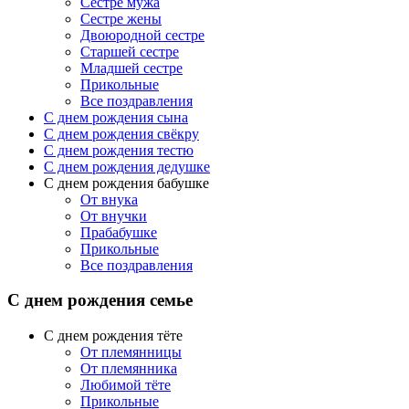
Сестре мужа
Сестре жены
Двоюродной сестре
Старшей сестре
Младшей сестре
Прикольные
Все поздравления
C днем рождения сына
C днем рождения свёкру
C днем рождения тестю
С днем рождения дедушке
С днем рождения бабушке
От внука
От внучки
Прабабушке
Прикольные
Все поздравления
С днем рождения семье
С днем рождения тёте
От племянницы
От племянника
Любимой тёте
Прикольные