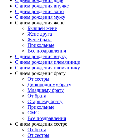
C днем рождения дяде
C днем рождения внучке
C днем рождения зятю
C днем рождения мужу
С днем рождения жене
Бывшей жене
Жене друга
Жене брата
Прикольные
Все поздравления
C днем рождения внуку
C днем рождения племяннице
C днем рождения племяннику
C днем рождения брату
От сестры
Двоюродному брату
Младшему брату
От брата
Старшему брату
Прикольные
СМС
Все поздравления
С днем рождения сестре
От брата
От сестры