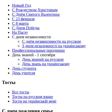
Новый Год
С Рождеством Христовым
С Днём Святого Валентина
С 23 февраля
C 8 марта
С Днем Победы
На Пасху
С днем независимости
С днём независимости на русском
З днем незалежності на українському
Профессиональные праздники
День знаний - 1 сентября
День знаний на русском
День знань на українському
День студента
День учителя
Тосты
Все тосты
Тосты на русском языке
Тости на українській мові
С днем рождения семье