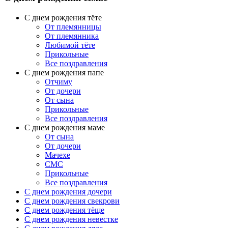
С днем рождения тёте
От племянницы
От племянника
Любимой тёте
Прикольные
Все поздравления
C днем рождения папе
Отчиму
От дочери
От сына
Прикольные
Все поздравления
С днем рождения маме
От сына
От дочери
Мачехе
СМС
Прикольные
Все поздравления
C днем рождения дочери
C днем рождения свекрови
C днем рождения тёще
C днем рождения невестке