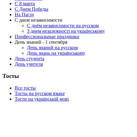
C 8 марта
С Днем Победы
На Пасху
С днем независимости
С днём независимости на русском
З днем незалежності на українському
Профессиональные праздники
День знаний - 1 сентября
День знаний на русском
День знань на українському
День студента
День учителя
Тосты
Все тосты
Тосты на русском языке
Тости на українській мові