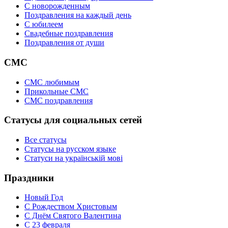
C новорожденным
Поздравления на каждый день
С юбилеем
Свадебные поздравления
Поздравления от души
СМС
СМС любимым
Прикольные СМС
СМС поздравления
Статусы для социальных сетей
Все статусы
Статусы на русском языке
Статуси на українській мові
Праздники
Новый Год
С Рождеством Христовым
С Днём Святого Валентина
С 23 февраля