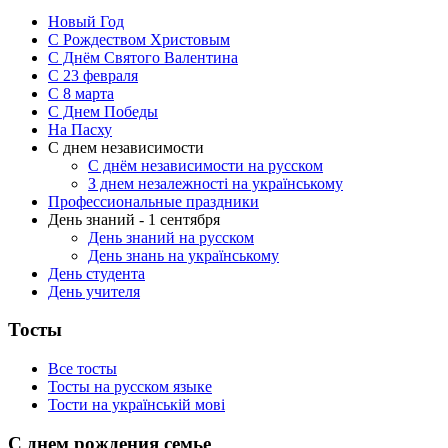
Новый Год
С Рождеством Христовым
С Днём Святого Валентина
С 23 февраля
C 8 марта
С Днем Победы
На Пасху
С днем независимости
С днём независимости на русском
З днем незалежності на українському
Профессиональные праздники
День знаний - 1 сентября
День знаний на русском
День знань на українському
День студента
День учителя
Тосты
Все тосты
Тосты на русском языке
Тости на українській мові
С днем рождения семье