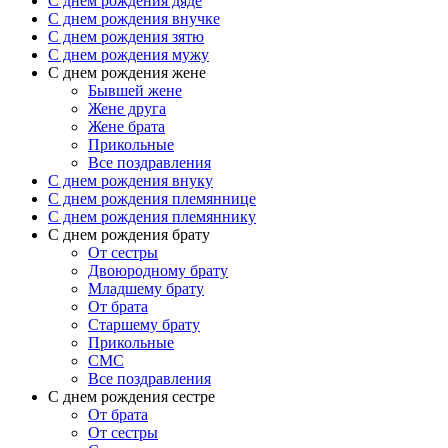
C днем рождения дяде
C днем рождения внучке
C днем рождения зятю
C днем рождения мужу
С днем рождения жене
Бывшей жене
Жене друга
Жене брата
Прикольные
Все поздравления
C днем рождения внуку
C днем рождения племяннице
C днем рождения племяннику
C днем рождения брату
От сестры
Двоюродному брату
Младшему брату
От брата
Старшему брату
Прикольные
СМС
Все поздравления
С днем рождения сестре
От брата
От сестры