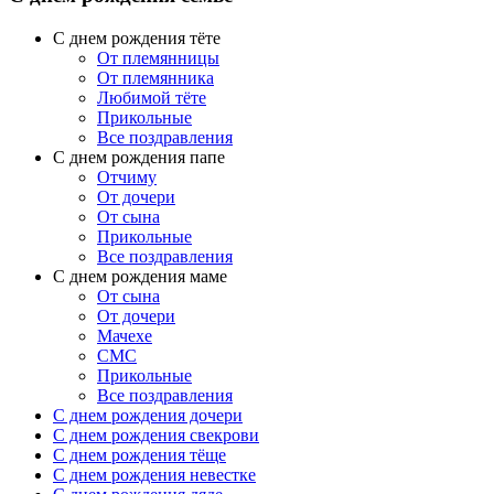
С днем рождения тёте
От племянницы
От племянника
Любимой тёте
Прикольные
Все поздравления
C днем рождения папе
Отчиму
От дочери
От сына
Прикольные
Все поздравления
С днем рождения маме
От сына
От дочери
Мачехе
СМС
Прикольные
Все поздравления
C днем рождения дочери
C днем рождения свекрови
C днем рождения тёще
C днем рождения невестке