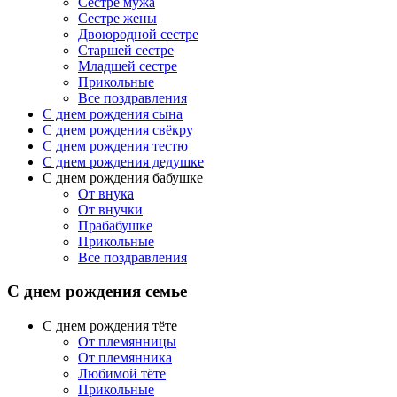
Сестре мужа
Сестре жены
Двоюродной сестре
Старшей сестре
Младшей сестре
Прикольные
Все поздравления
C днем рождения сына
C днем рождения свёкру
C днем рождения тестю
С днем рождения дедушке
С днем рождения бабушке
От внука
От внучки
Прабабушке
Прикольные
Все поздравления
С днем рождения семье
С днем рождения тёте
От племянницы
От племянника
Любимой тёте
Прикольные