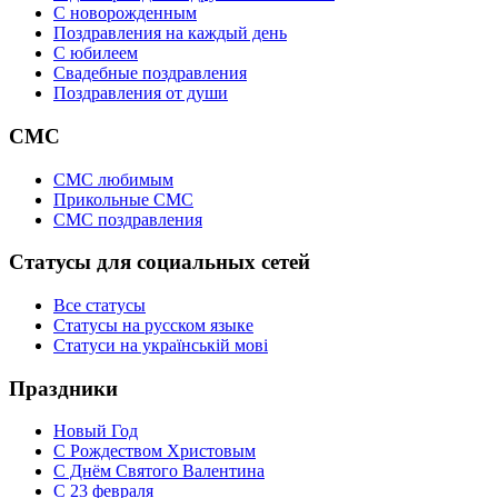
C новорожденным
Поздравления на каждый день
С юбилеем
Свадебные поздравления
Поздравления от души
СМС
СМС любимым
Прикольные СМС
СМС поздравления
Статусы для социальных сетей
Все статусы
Статусы на русском языке
Статуси на українській мові
Праздники
Новый Год
С Рождеством Христовым
С Днём Святого Валентина
С 23 февраля