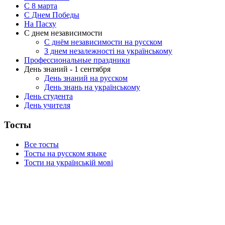
C 8 марта
С Днем Победы
На Пасху
С днем независимости
С днём независимости на русском
З днем незалежності на українському
Профессиональные праздники
День знаний - 1 сентября
День знаний на русском
День знань на українському
День студента
День учителя
Тосты
Все тосты
Тосты на русском языке
Тости на українській мові