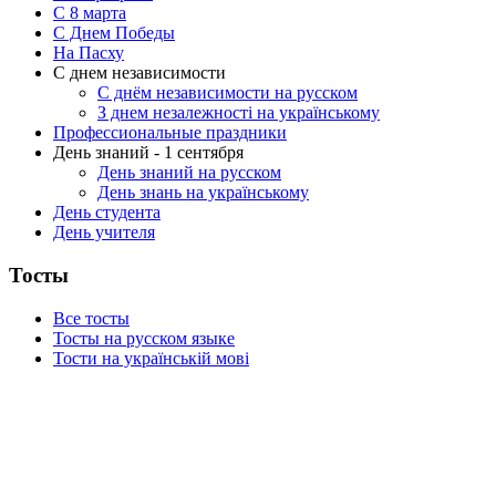
C 8 марта
С Днем Победы
На Пасху
С днем независимости
С днём независимости на русском
З днем незалежності на українському
Профессиональные праздники
День знаний - 1 сентября
День знаний на русском
День знань на українському
День студента
День учителя
Тосты
Все тосты
Тосты на русском языке
Тости на українській мові