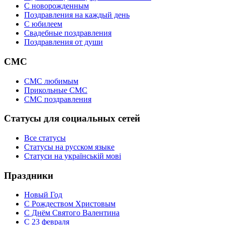
C новорожденным
Поздравления на каждый день
С юбилеем
Свадебные поздравления
Поздравления от души
СМС
СМС любимым
Прикольные СМС
СМС поздравления
Статусы для социальных сетей
Все статусы
Статусы на русском языке
Статуси на українській мові
Праздники
Новый Год
С Рождеством Христовым
С Днём Святого Валентина
С 23 февраля