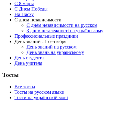
C 8 марта
С Днем Победы
На Пасху
С днем независимости
С днём независимости на русском
З днем незалежності на українському
Профессиональные праздники
День знаний - 1 сентября
День знаний на русском
День знань на українському
День студента
День учителя
Тосты
Все тосты
Тосты на русском языке
Тости на українській мові