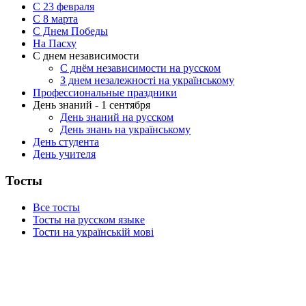
С 23 февраля
C 8 марта
С Днем Победы
На Пасху
С днем независимости
С днём независимости на русском
З днем незалежності на українському
Профессиональные праздники
День знаний - 1 сентября
День знаний на русском
День знань на українському
День студента
День учителя
Тосты
Все тосты
Тосты на русском языке
Тости на українській мові