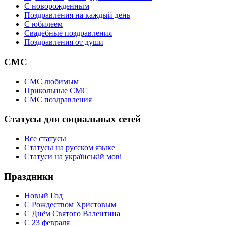
C новорожденным
Поздравления на каждый день
С юбилеем
Свадебные поздравления
Поздравления от души
СМС
СМС любимым
Прикольные СМС
СМС поздравления
Статусы для социальных сетей
Все статусы
Статусы на русском языке
Статуси на українській мові
Праздники
Новый Год
С Рождеством Христовым
С Днём Святого Валентина
С 23 февраля