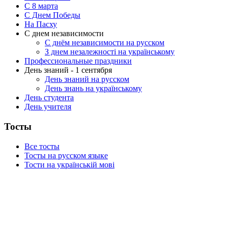
C 8 марта
С Днем Победы
На Пасху
С днем независимости
С днём независимости на русском
З днем незалежності на українському
Профессиональные праздники
День знаний - 1 сентября
День знаний на русском
День знань на українському
День студента
День учителя
Тосты
Все тосты
Тосты на русском языке
Тости на українській мові