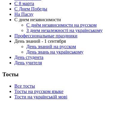
C 8 марта
С Днем Победы
На Пасху
С днем независимости
С днём независимости на русском
З днем незалежності на українському
Профессиональные праздники
День знаний - 1 сентября
День знаний на русском
День знань на українському
День студента
День учителя
Тосты
Все тосты
Тосты на русском языке
Тости на українській мові