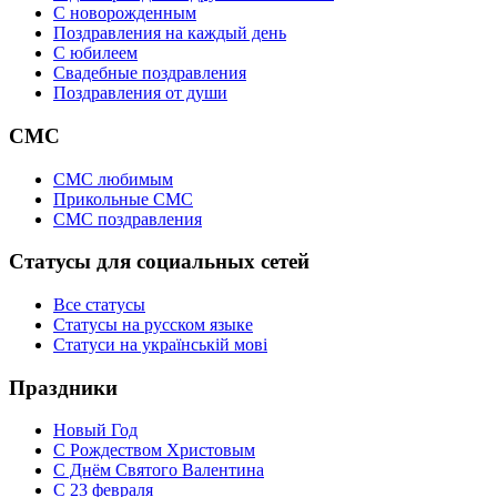
C новорожденным
Поздравления на каждый день
С юбилеем
Свадебные поздравления
Поздравления от души
СМС
СМС любимым
Прикольные СМС
СМС поздравления
Статусы для социальных сетей
Все статусы
Статусы на русском языке
Статуси на українській мові
Праздники
Новый Год
С Рождеством Христовым
С Днём Святого Валентина
С 23 февраля