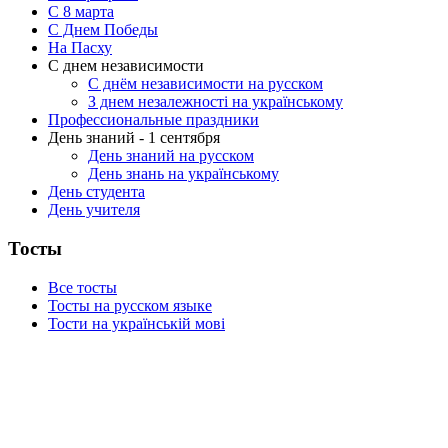
C 8 марта
С Днем Победы
На Пасху
С днем независимости
С днём независимости на русском
З днем незалежності на українському
Профессиональные праздники
День знаний - 1 сентября
День знаний на русском
День знань на українському
День студента
День учителя
Тосты
Все тосты
Тосты на русском языке
Тости на українській мові