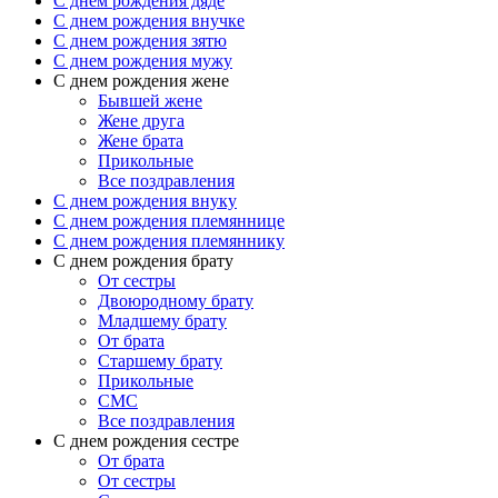
C днем рождения дяде
C днем рождения внучке
C днем рождения зятю
C днем рождения мужу
С днем рождения жене
Бывшей жене
Жене друга
Жене брата
Прикольные
Все поздравления
C днем рождения внуку
C днем рождения племяннице
C днем рождения племяннику
C днем рождения брату
От сестры
Двоюродному брату
Младшему брату
От брата
Старшему брату
Прикольные
СМС
Все поздравления
С днем рождения сестре
От брата
От сестры