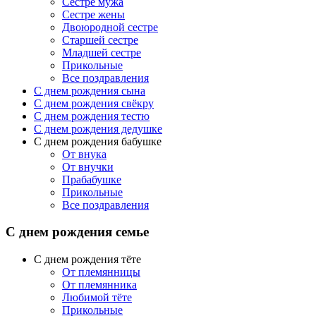
Сестре мужа
Сестре жены
Двоюродной сестре
Старшей сестре
Младшей сестре
Прикольные
Все поздравления
C днем рождения сына
C днем рождения свёкру
C днем рождения тестю
С днем рождения дедушке
С днем рождения бабушке
От внука
От внучки
Прабабушке
Прикольные
Все поздравления
С днем рождения семье
С днем рождения тёте
От племянницы
От племянника
Любимой тёте
Прикольные