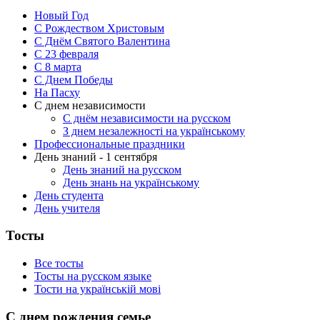
Новый Год
С Рождеством Христовым
С Днём Святого Валентина
С 23 февраля
C 8 марта
С Днем Победы
На Пасху
С днем независимости
С днём независимости на русском
З днем незалежності на українському
Профессиональные праздники
День знаний - 1 сентября
День знаний на русском
День знань на українському
День студента
День учителя
Тосты
Все тосты
Тосты на русском языке
Тости на українській мові
С днем рождения семье