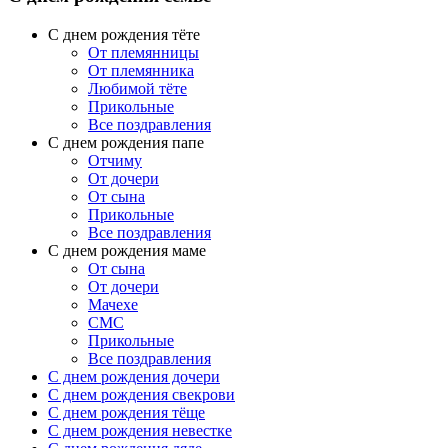
С днем рождения тёте
От племянницы
От племянника
Любимой тёте
Прикольные
Все поздравления
C днем рождения папе
Отчиму
От дочери
От сына
Прикольные
Все поздравления
С днем рождения маме
От сына
От дочери
Мачехе
СМС
Прикольные
Все поздравления
C днем рождения дочери
C днем рождения свекрови
C днем рождения тёще
C днем рождения невестке