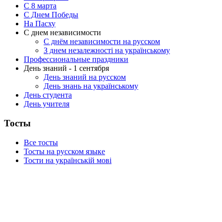
C 8 марта
С Днем Победы
На Пасху
С днем независимости
С днём независимости на русском
З днем незалежності на українському
Профессиональные праздники
День знаний - 1 сентября
День знаний на русском
День знань на українському
День студента
День учителя
Тосты
Все тосты
Тосты на русском языке
Тости на українській мові