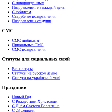
C новорожденным
Поздравления на каждый день
С юбилеем
Свадебные поздравления
Поздравления от души
СМС
СМС любимым
Прикольные СМС
СМС поздравления
Статусы для социальных сетей
Все статусы
Статусы на русском языке
Статуси на українській мові
Праздники
Новый Год
С Рождеством Христовым
С Днём Святого Валентина
С 23 февраля