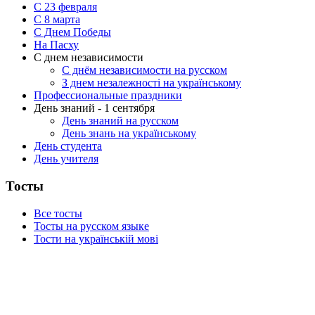
С 23 февраля
C 8 марта
С Днем Победы
На Пасху
С днем независимости
С днём независимости на русском
З днем незалежності на українському
Профессиональные праздники
День знаний - 1 сентября
День знаний на русском
День знань на українському
День студента
День учителя
Тосты
Все тосты
Тосты на русском языке
Тости на українській мові