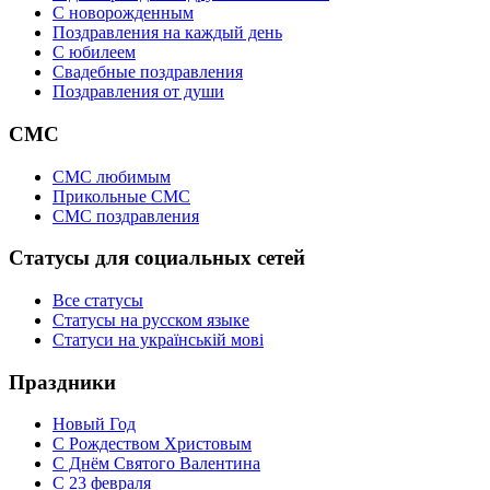
C новорожденным
Поздравления на каждый день
С юбилеем
Свадебные поздравления
Поздравления от души
СМС
СМС любимым
Прикольные СМС
СМС поздравления
Статусы для социальных сетей
Все статусы
Статусы на русском языке
Статуси на українській мові
Праздники
Новый Год
С Рождеством Христовым
С Днём Святого Валентина
С 23 февраля