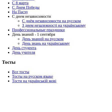
C 8 марта
С Днем Победы
На Пасху
С днем независимости
С днём независимости на русском
З днем незалежності на українському
Профессиональные праздники
День знаний - 1 сентября
День знаний на русском
День знань на українському
День студента
День учителя
Тосты
Все тосты
Тосты на русском языке
Тости на українській мові