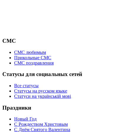
СМС
СМС любимым
Прикольные СМС
СМС поздравления
Статусы для социальных сетей
Все статусы
Статусы на русском языке
Статуси на українській мові
Праздники
Новый Год
С Рождеством Христовым
С Днём Святого Валентина