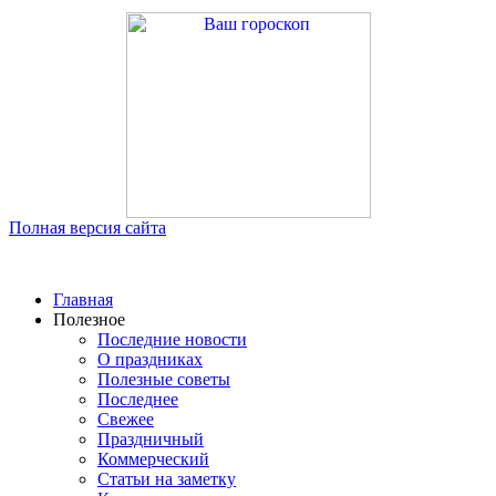
Полная версия сайта
Главная
Полезное
Последние новости
О праздниках
Полезные советы
Последнее
Свежее
Праздничный
Коммерческий
Статьи на заметку