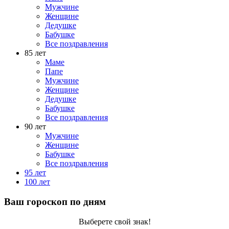
Мужчине
Женщине
Дедушке
Бабушке
Все поздравления
85 лет
Маме
Папе
Мужчине
Женщине
Дедушке
Бабушке
Все поздравления
90 лет
Мужчине
Женщине
Бабушке
Все поздравления
95 лет
100 лет
Ваш гороскоп по дням
Выберете свой знак!