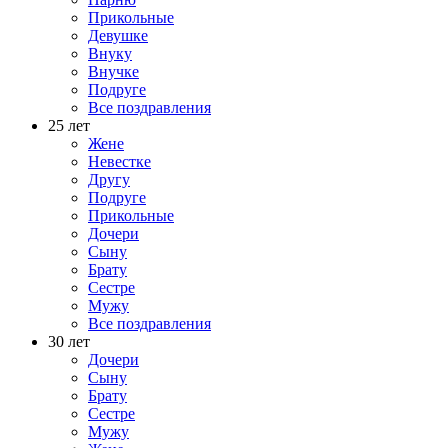
Прикольные
Девушке
Внуку
Внучке
Подруге
Все поздравления
25 лет
Жене
Невестке
Другу
Подруге
Прикольные
Дочери
Сыну
Брату
Сестре
Мужу
Все поздравления
30 лет
Дочери
Сыну
Брату
Сестре
Мужу