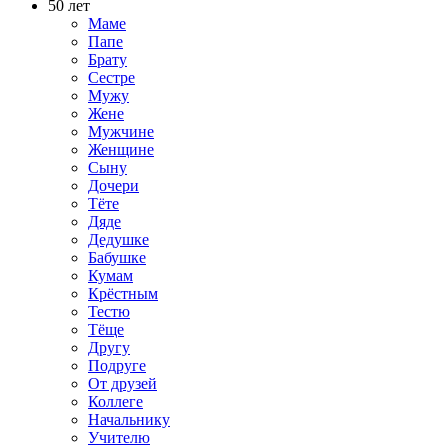
50 лет
Маме
Папе
Брату
Сестре
Мужу
Жене
Мужчине
Женщине
Сыну
Дочери
Тёте
Дяде
Дедушке
Бабушке
Кумам
Крёстным
Тестю
Тёще
Другу
Подруге
От друзей
Коллеге
Начальнику
Учителю