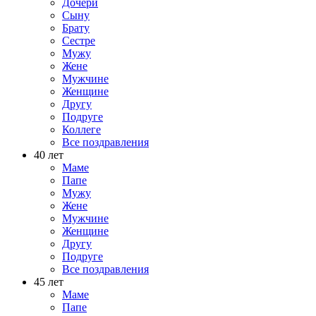
Дочери
Сыну
Брату
Сестре
Мужу
Жене
Мужчине
Женщине
Другу
Подруге
Коллеге
Все поздравления
40 лет
Маме
Папе
Мужу
Жене
Мужчине
Женщине
Другу
Подруге
Все поздравления
45 лет
Маме
Папе