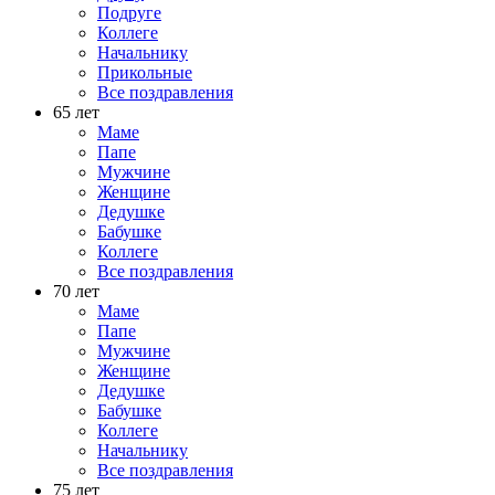
Подруге
Коллеге
Начальнику
Прикольные
Все поздравления
65 лет
Маме
Папе
Мужчине
Женщине
Дедушке
Бабушке
Коллеге
Все поздравления
70 лет
Маме
Папе
Мужчине
Женщине
Дедушке
Бабушке
Коллеге
Начальнику
Все поздравления
75 лет