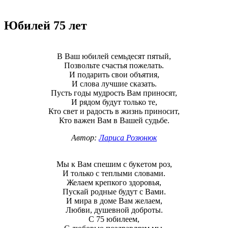
Юбилей 75 лет
В Ваш юбилей семьдесят пятый,
Позвольте счастья пожелать.
И подарить свои объятия,
И слова лучшие сказать.
Пусть годы мудрость Вам приносят,
И рядом будут только те,
Кто свет и радость в жизнь приносит,
Кто важен Вам в Вашей судьбе.
Автор:
Лариса Розюнюк
Мы к Вам спешим с букетом роз,
И только с теплыми словами.
Желаем крепкого здоровья,
Пускай родные будут с Вами.
И мира в доме Вам желаем,
Любви, душевной доброты.
С 75 юбилеем,