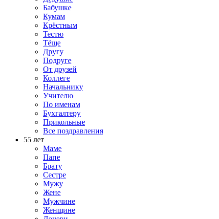
Бабушке
Кумам
Крёстным
Тестю
Тёще
Другу
Подруге
От друзей
Коллеге
Начальнику
Учителю
По именам
Бухгалтеру
Прикольные
Все поздравления
55 лет
Маме
Папе
Брату
Сестре
Мужу
Жене
Мужчине
Женщине
Дочери