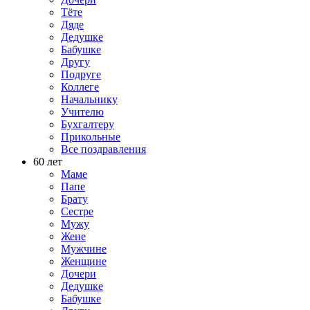
Тёте
Дяде
Дедушке
Бабушке
Другу
Подруге
Коллеге
Начальнику
Учителю
Бухгалтеру
Прикольные
Все поздравления
60 лет
Маме
Папе
Брату
Сестре
Мужу
Жене
Мужчине
Женщине
Дочери
Дедушке
Бабушке