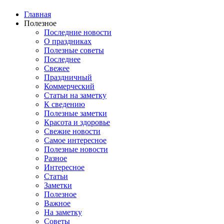
Главная
Полезное
Последние новости
О праздниках
Полезные советы
Последнее
Свежее
Праздничный
Коммерческий
Статьи на заметку
К сведению
Полезные заметки
Красота и здоровье
Свежие новости
Самое интересное
Полезные новости
Разное
Интересное
Статьи
Заметки
Полезное
Важное
На заметку
Советы