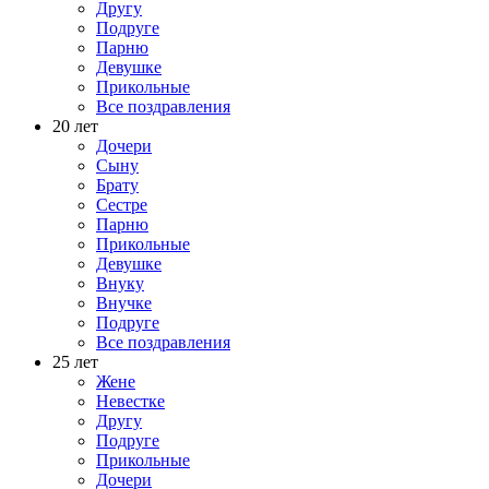
Другу
Подруге
Парню
Девушке
Прикольные
Все поздравления
20 лет
Дочери
Сыну
Брату
Сестре
Парню
Прикольные
Девушке
Внуку
Внучке
Подруге
Все поздравления
25 лет
Жене
Невестке
Другу
Подруге
Прикольные
Дочери