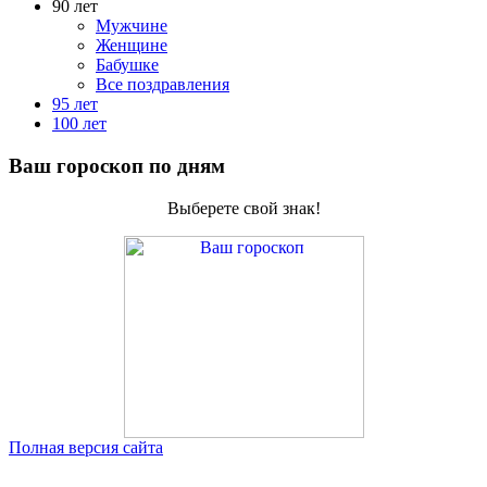
90 лет
Мужчине
Женщине
Бабушке
Все поздравления
95 лет
100 лет
Ваш гороскоп по дням
Выберете свой знак!
Полная версия сайта