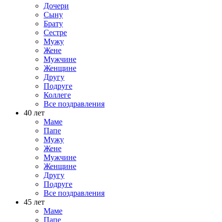
Дочери
Сыну
Брату
Сестре
Мужу
Жене
Мужчине
Женщине
Другу
Подруге
Коллеге
Все поздравления
40 лет
Маме
Папе
Мужу
Жене
Мужчине
Женщине
Другу
Подруге
Все поздравления
45 лет
Маме
Папе