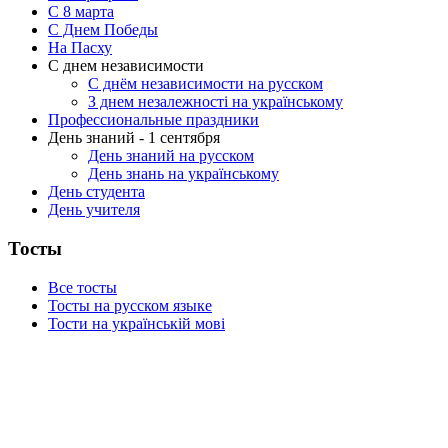
C 8 марта
С Днем Победы
На Пасху
С днем независимости
С днём независимости на русском
З днем незалежності на українському
Профессиональные праздники
День знаний - 1 сентября
День знаний на русском
День знань на українському
День студента
День учителя
Тосты
Все тосты
Тосты на русском языке
Тости на українській мові