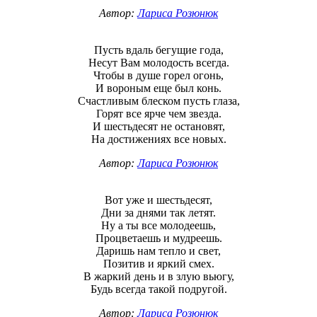
Автор:
Лариса Розюнюк
Пусть вдаль бегущие года,
Несут Вам молодость всегда.
Чтобы в душе горел огонь,
И вороным еще был конь.
Счастливым блеском пусть глаза,
Горят все ярче чем звезда.
И шестьдесят не остановят,
На достижениях все новых.
Автор:
Лариса Розюнюк
Вот уже и шестьдесят,
Дни за днями так летят.
Ну а ты все молодеешь,
Процветаешь и мудреешь.
Даришь нам тепло и свет,
Позитив и яркий смех.
В жаркий день и в злую вьюгу,
Будь всегда такой подругой.
Автор:
Лариса Розюнюк