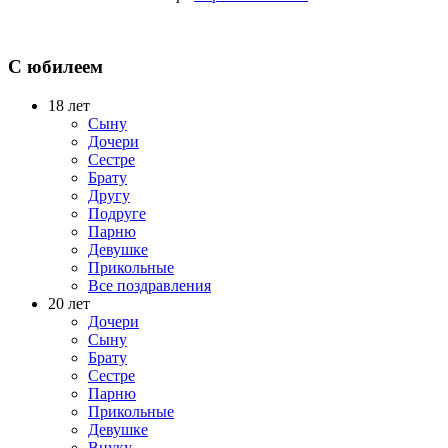
С юбилеем
18 лет
Сыну
Дочери
Сестре
Брату
Другу
Подруге
Парню
Девушке
Прикольные
Все поздравления
20 лет
Дочери
Сыну
Брату
Сестре
Парню
Прикольные
Девушке
Внуку