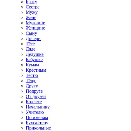
Брату
Сестре
Мужу
Жене
Мужчине
Женщине
Сыну
Дочери
Тёте
Дяде
Дедушке
Бабушке
Кумам
Крёстным
Тестю
Тёще
Другу
Подруге
От друзей
Коллеге
Начальнику
Учителю
По именам
Бухгалтеру
Прикольные