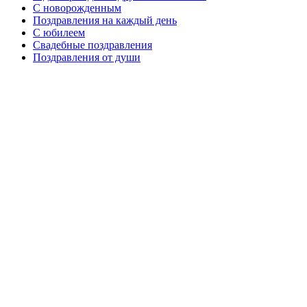
C новорожденным
Поздравления на каждый день
С юбилеем
Свадебные поздравления
Поздравления от души