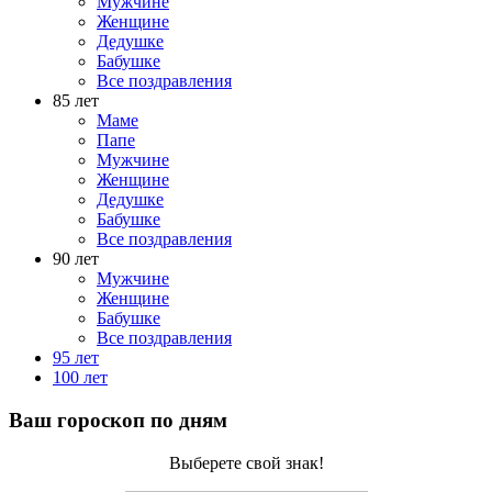
Мужчине
Женщине
Дедушке
Бабушке
Все поздравления
85 лет
Маме
Папе
Мужчине
Женщине
Дедушке
Бабушке
Все поздравления
90 лет
Мужчине
Женщине
Бабушке
Все поздравления
95 лет
100 лет
Ваш гороскоп по дням
Выберете свой знак!