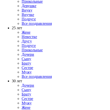
Прикольные
Девушке
Внуку
Внучке
Подруге
Все поздравления
25 лет
Жене
Невестке
Другу
Подруге
Прикольные
Дочери
Сыну
Брату
Сестре
Мужу
Все поздравления
30 лет
Дочери
Сыну
Брату
Сестре
Мужу
Жене