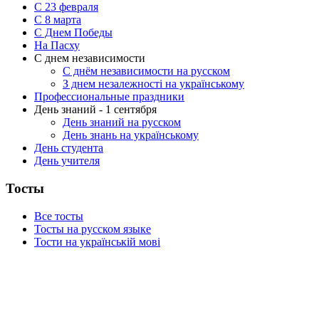
С 23 февраля
C 8 марта
С Днем Победы
На Пасху
С днем независимости
С днём независимости на русском
З днем незалежності на українському
Профессиональные праздники
День знаний - 1 сентября
День знаний на русском
День знань на українському
День студента
День учителя
Тосты
Все тосты
Тосты на русском языке
Тости на українській мові