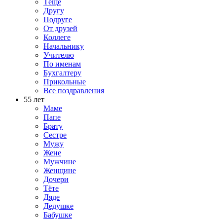
Тёще
Другу
Подруге
От друзей
Коллеге
Начальнику
Учителю
По именам
Бухгалтеру
Прикольные
Все поздравления
55 лет
Маме
Папе
Брату
Сестре
Мужу
Жене
Мужчине
Женщине
Дочери
Тёте
Дяде
Дедушке
Бабушке