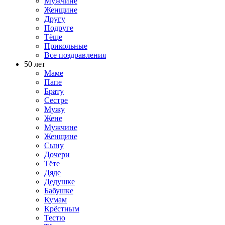
Мужчине
Женщине
Другу
Подруге
Тёще
Прикольные
Все поздравления
50 лет
Маме
Папе
Брату
Сестре
Мужу
Жене
Мужчине
Женщине
Сыну
Дочери
Тёте
Дяде
Дедушке
Бабушке
Кумам
Крёстным
Тестю