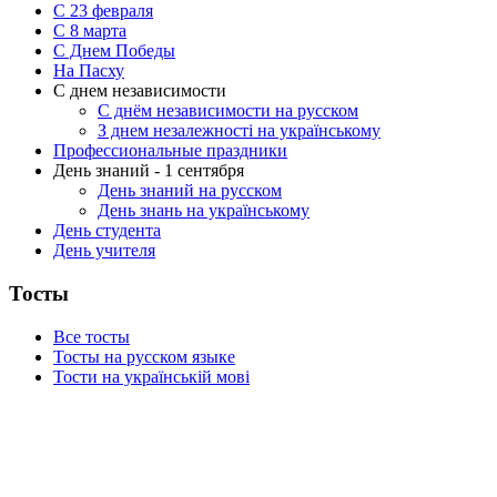
С 23 февраля
C 8 марта
С Днем Победы
На Пасху
С днем независимости
С днём независимости на русском
З днем незалежності на українському
Профессиональные праздники
День знаний - 1 сентября
День знаний на русском
День знань на українському
День студента
День учителя
Тосты
Все тосты
Тосты на русском языке
Тости на українській мові