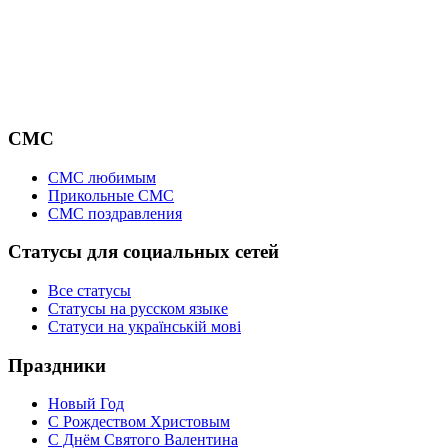
СМС
СМС любимым
Прикольные СМС
СМС поздравления
Статусы для социальных сетей
Все статусы
Статусы на русском языке
Статуси на українській мові
Праздники
Новый Год
С Рождеством Христовым
С Днём Святого Валентина