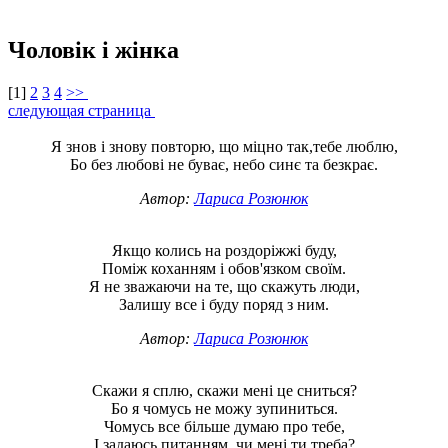
Чоловік і жінка
[
1
]
2
3
4
>>
следующая страница
Я знов і знову повторю, що міцно так,тебе люблю,
Бо без любові не буває, небо синє та безкрає.
Автор:
Лариса Розюнюк
Якщо колись на роздоріжжі буду,
Поміж коханням і обов'язком своїм.
Я не зважаючи на те, що скажуть люди,
Залишу все і буду поряд з ним.
Автор:
Лариса Розюнюк
Скажи я сплю, скажи мені це сниться?
Бо я чомусь не можу зупиниться.
Чомусь все більше думаю про тебе,
І задаюсь питанням, чи мені ти треба?