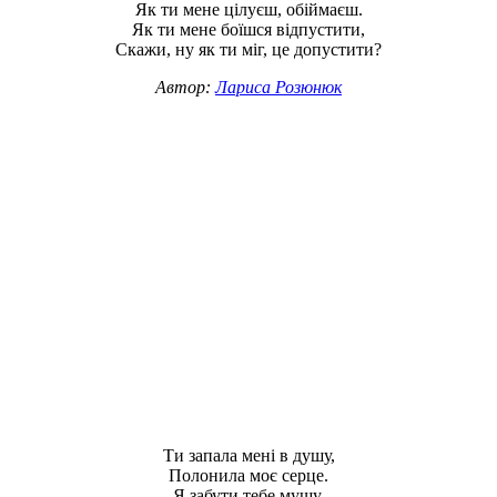
Як ти мене цілуєш, обіймаєш.
Як ти мене боїшся відпустити,
Скажи, ну як ти міг, це допустити?
Автор:
Лариса Розюнюк
Ти запала мені в душу,
Полонила моє серце.
Я забути тебе мушу,