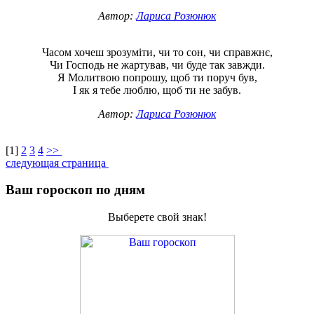
Автор:
Лариса Розюнюк
Часом хочеш зрозуміти, чи то сон, чи справжнє,
Чи Господь не жартував, чи буде так завжди.
Я Молитвою попрошу, щоб ти поруч був,
І як я тебе люблю, щоб ти не забув.
Автор:
Лариса Розюнюк
[
1
]
2
3
4
>>
следующая страница
Ваш гороскоп по дням
Выберете свой знак!