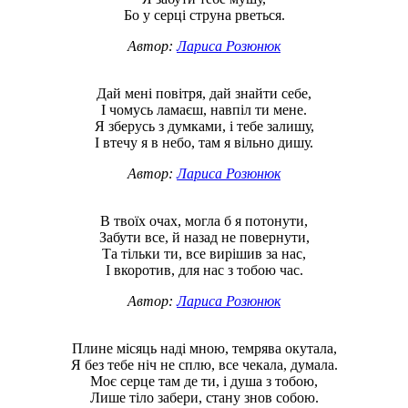
Бо у серці струна рветься.
Автор:
Лариса Розюнюк
Дай мені повітря, дай знайти себе,
І чомусь ламаєш, навпіл ти мене.
Я зберусь з думками, і тебе залишу,
І втечу я в небо, там я вільно дишу.
Автор:
Лариса Розюнюк
В твоїх очах, могла б я потонути,
Забути все, й назад не повернути,
Та тільки ти, все вирішив за нас,
І вкоротив, для нас з тобою час.
Автор:
Лариса Розюнюк
Плине місяць наді мною, темрява окутала,
Я без тебе ніч не сплю, все чекала, думала.
Моє серце там де ти, і душа з тобою,
Лише тіло забери, стану знов собою.