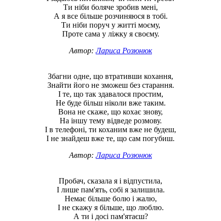
Ти ніби боляче зробив мені,
А я все більше розчиняюся в тобі.
Ти ніби поруч у житті моєму,
Проте сама у ліжку я своєму.
Автор:
Лариса Розюнюк
Збагни одне, що втративши кохання,
Знайти його не зможеш без старання.
І те, що так здавалося простим,
Не буде більш ніколи вже таким.
Вона не скаже, що кохає знову,
На іншу тему відведе розмову.
І в телефоні, ти коханим вже не будеш,
І не знайдеш вже те, що сам погубиш.
Автор:
Лариса Розюнюк
Пробач, сказала я і відпустила,
І лише пам'ять, собі я залишила.
Немає більше болю і жалю,
І не скажу я більше, що люблю.
А ти і досі пам'ятаєш?