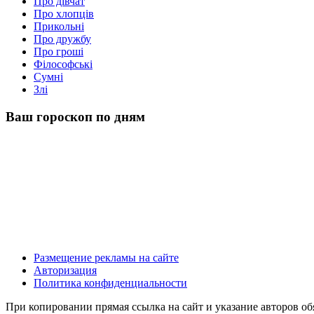
Про дівчат
Про хлопців
Прикольні
Про дружбу
Про гроші
Філософські
Сумні
Злі
Ваш гороскоп по дням
Размещение рекламы на сайте
Авторизация
Политика конфиденциальности
При копировании прямая ссылка на сайт и указание авторов о