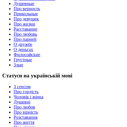
Душевные
Про верность
Прикольные
Про девушек
Про жизни
Расставание
Про любовь
Про парней
О дружбе
О деньгах
Философские
Грустные
Злые
Статуси на українській мові
З сенсом
Про гордість
Чоловік і жінка
Душевні
Про любов
Про вірність
Розставання
Про життя