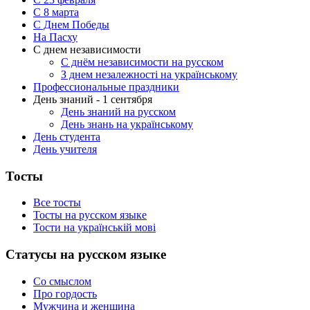
C 8 марта
С Днем Победы
На Пасху
С днем независимости
С днём независимости на русском
З днем незалежності на українському
Профессиональные праздники
День знаний - 1 сентября
День знаний на русском
День знань на українському
День студента
День учителя
Тосты
Все тосты
Тосты на русском языке
Тости на українській мові
Статусы на русском языке
Со смыслом
Про гордость
Мужчина и женщина