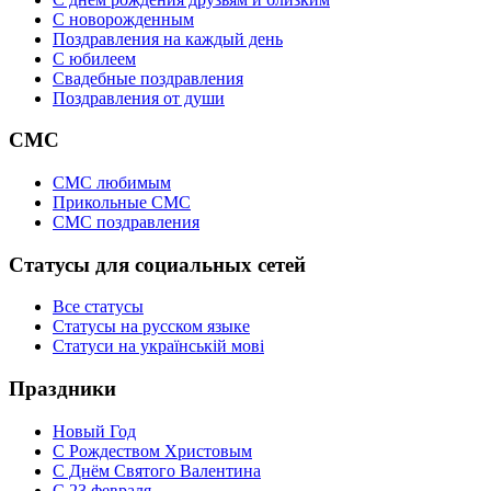
C новорожденным
Поздравления на каждый день
С юбилеем
Свадебные поздравления
Поздравления от души
СМС
СМС любимым
Прикольные СМС
СМС поздравления
Статусы для социальных сетей
Все статусы
Статусы на русском языке
Статуси на українській мові
Праздники
Новый Год
С Рождеством Христовым
С Днём Святого Валентина
С 23 февраля