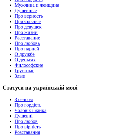
Мужчина и женщина
Душевные
Про верность
Прикольные
Про девушек
Про жизни
Расставание
Про любовь
Про парней
О дружбе
О деньгах
Философские
Грустные
Злые
Статуси на українській мові
З сенсом
Про гордість
Чоловік і жінка
Душевні
Про любов
Про вірність
Розставання