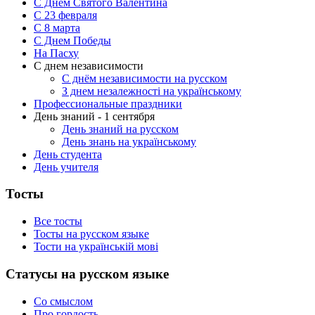
С Днём Святого Валентина
С 23 февраля
C 8 марта
С Днем Победы
На Пасху
С днем независимости
С днём независимости на русском
З днем незалежності на українському
Профессиональные праздники
День знаний - 1 сентября
День знаний на русском
День знань на українському
День студента
День учителя
Тосты
Все тосты
Тосты на русском языке
Тости на українській мові
Статусы на русском языке
Со смыслом
Про гордость