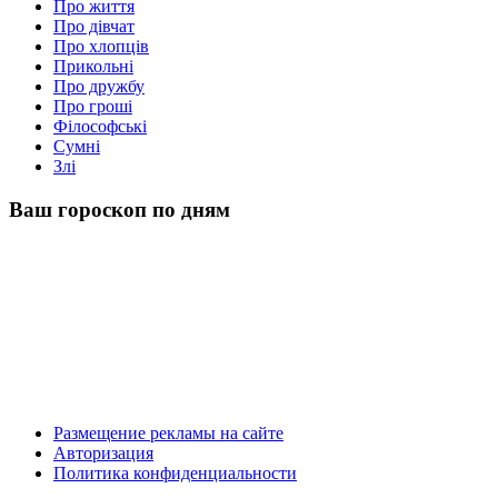
Про життя
Про дівчат
Про хлопців
Прикольні
Про дружбу
Про гроші
Філософські
Сумні
Злі
Ваш гороскоп по дням
Размещение рекламы на сайте
Авторизация
Политика конфиденциальности