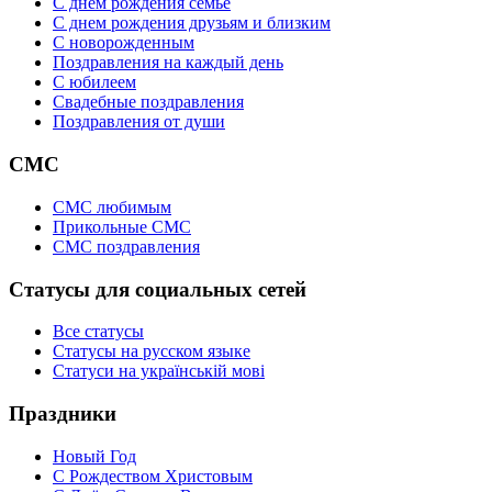
С днем рождения семье
С днем рождения друзьям и близким
C новорожденным
Поздравления на каждый день
С юбилеем
Свадебные поздравления
Поздравления от души
СМС
СМС любимым
Прикольные СМС
СМС поздравления
Статусы для социальных сетей
Все статусы
Статусы на русском языке
Статуси на українській мові
Праздники
Новый Год
С Рождеством Христовым