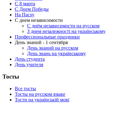
C 8 марта
С Днем Победы
На Пасху
С днем независимости
С днём независимости на русском
З днем незалежності на українському
Профессиональные праздники
День знаний - 1 сентября
День знаний на русском
День знань на українському
День студента
День учителя
Тосты
Все тосты
Тосты на русском языке
Тости на українській мові