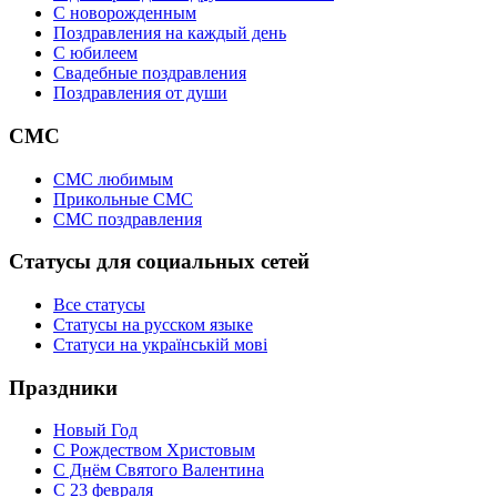
C новорожденным
Поздравления на каждый день
С юбилеем
Свадебные поздравления
Поздравления от души
СМС
СМС любимым
Прикольные СМС
СМС поздравления
Статусы для социальных сетей
Все статусы
Статусы на русском языке
Статуси на українській мові
Праздники
Новый Год
С Рождеством Христовым
С Днём Святого Валентина
С 23 февраля