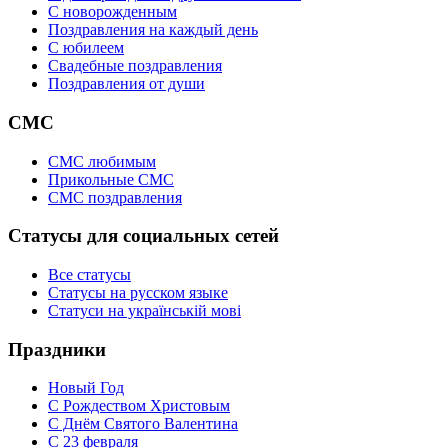
C новорожденным
Поздравления на каждый день
С юбилеем
Свадебные поздравления
Поздравления от души
СМС
СМС любимым
Прикольные СМС
СМС поздравления
Статусы для социальных сетей
Все статусы
Статусы на русском языке
Статуси на українській мові
Праздники
Новый Год
С Рождеством Христовым
С Днём Святого Валентина
С 23 февраля