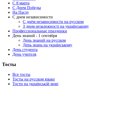
C 8 марта
С Днем Победы
На Пасху
С днем независимости
С днём независимости на русском
З днем незалежності на українському
Профессиональные праздники
День знаний - 1 сентября
День знаний на русском
День знань на українському
День студента
День учителя
Тосты
Все тосты
Тосты на русском языке
Тости на українській мові